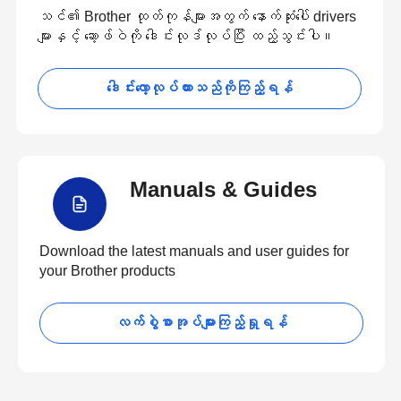
သင်၏ Brother ထုတ်ကုန်များအတွက် နောက်ဆုံးပေါ် drivers
များနှင့် ဆော့ဖ်ဝဲကို ဒေါင်းလုဒ်လုပ်ပြီး ထည့်သွင်းပါ။
ဒေါင်းလော့လုပ်ထားသည်ကိုကြည့်ရန်
Manuals & Guides
Download the latest manuals and user guides for
your Brother products
လက်စွဲစာအုပ်များကြည့်ရှုရန်