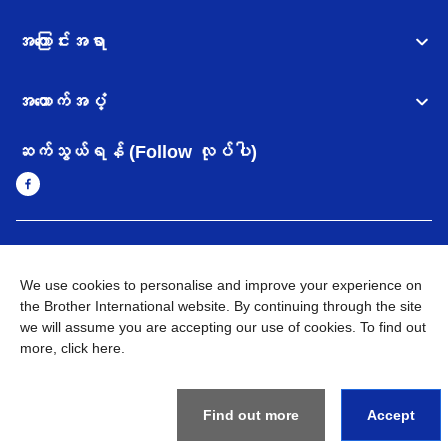
အကြောင်းအရာ
အထောက်အပံ့
ဆက်သွယ်ရန် (Follow လုပ်ပါ)
Myanmar
Brother ၏ ကမ္ဘာတစ်ဝန်းရှိ ကွန်ယက်များ
We use cookies to personalise and improve your experience on
အချက်အလက်မူဝါဒ
the Brother International website. By continuing through the site
အသုံးပြုမူဝါဒ
သုံးစွဲရန် ဝက်ဆိုဒ်အညွှန်း
Brother Global ဝက်ဆိုဒ်သို့သွားရန်
we will assume you are accepting our use of cookies. To find out
more,
click here
.
©
2026
BROTHER INTERNATIONAL SINGAPORE PTE. LTD. All
Rights Reserved
Find out more
Accept