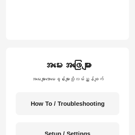
အမေးအဖြေများ
အမေးများသောမေးခွန်းများသို့လမ်းညွှန်ချက်
How To / Troubleshooting
Setup / Settings