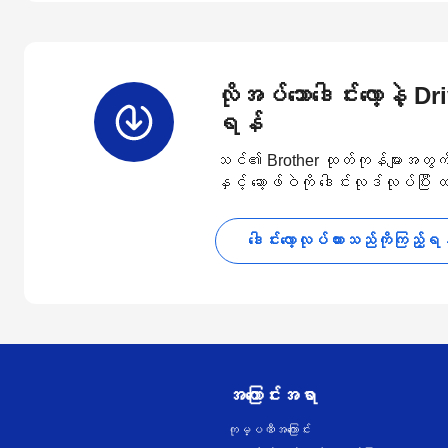
လိုအပ်သောဒေါင်းလော့နဲ့ D
ရန်
သင်၏ Brother ထုတ်ကုန်များအတွက် နောက
နှင့် ဆော့ဖ်ဝဲကို ဒေါင်းလုဒ်လုပ်ပြီး
ဒေါင်းလော့လုပ်ထားသည်ကိုကြည့်ရ
အကြောင်းအရာ
ကုမ္ပဏီအကြောင်း