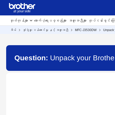
ထုတ်ကုန်များ
ထောက်ပံ့ရေးပစ္စည်းများ
အကူအညီများ
လုပ်ငန်းခွင် ဖြေရ
အိမ်
သုံးစွဲသူ ဝန်ဆောင်မှု နှင့် အကူအညီ
MFC-J3530DW
Unpack 
Question:
Unpack your Broth