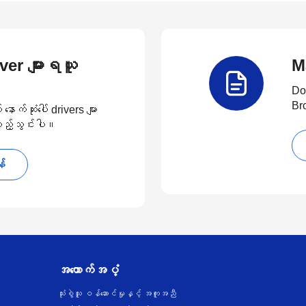
river များရယူ
M
Do
Br
်ဆုံးပေါ် drivers များ
 ထည့်သွင်းပါ။
န်
အထောက်အပံ့
သုံးစွဲသူ ဝန်ဆောင်မှုနှင့် အကူအညီ