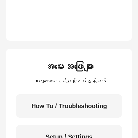
အမေးအဖြေများ
အမေးများသောမေးခွန်းများသို့လမ်းညွှန်ချက်
How To / Troubleshooting
Setup / Settings