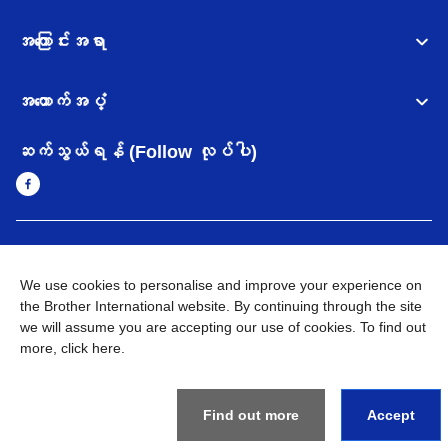
အကြောင်းအရာ
အထောက်အပံ့
ဆက်သွယ်ရန် (Follow လုပ်ပါ)
Myanmar
Brother ၏ ကမ္ဘာတစ်ဝန်းရှိ ကွန်ယက်များ
We use cookies to personalise and improve your experience on
အချက်အလက်မူဝါဒ
the Brother International website. By continuing through the site
အသုံးပြုမူဝါဒ
သုံးစွဲရန် ဝက်ဆိုဒ်အညွှန်း
Brother Global ဝက်ဆိုဒ်သို့သွားရန်
we will assume you are accepting our use of cookies. To find out
more,
click here
.
©
2026
BROTHER INTERNATIONAL SINGAPORE PTE. LTD. All
Rights Reserved
Find out more
Accept