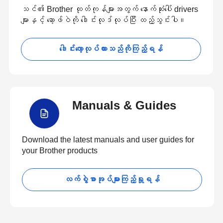
သင်၏ Brother ထုတ်ကုန်များအတွက် နောက်ဆုံးပေါ် drivers
များနှင့် ဆော့ဖ်ဝဲကို ဒေါင်းလုဒ်လုပ်ပြီး ထည့်သွင်းပါ။
ဒေါင်းလော့လုပ်ထားသည်ကိုကြည့်ရန်
Manuals & Guides
Download the latest manuals and user guides for
your Brother products
လက်စွဲစာအုပ်များကြည့်ရှုရန်