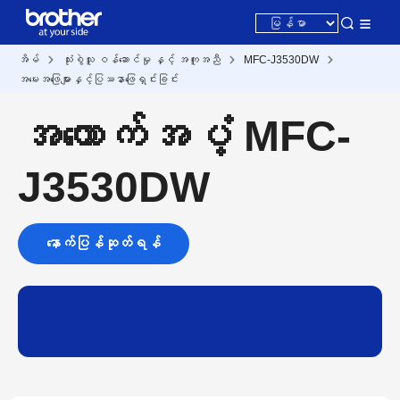
အိမ်
သုံးစွဲသူ ဝန်ဆောင်မှု နှင့် အကူအညီ
MFC-J3530DW
အမေးအဖြေများနှင့်ပြဿနာဖြေရှင်းခြင်း
အထောက်အပံ့ MFC-
J3530DW
နောက်ပြန်ဆုတ်ရန်