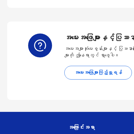
အမေးအဖြေများနှင့်ပြဿနာ
အမေးအများဆုံးမေးခွန်းများနှင့် ပြဿန
များကို ဤနေရာတွင် ရှာဖွေပါ။
အမေးအဖြေများကြည့်ရှုရန်
အကြောင်းအရာ