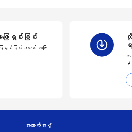
ဖြေရှင်းခြင်း
လိ
ရ
ာဖြေရှင်းခြင်းအတွက် အဖြေ
သင်
နှင
အထောက်အပံ့