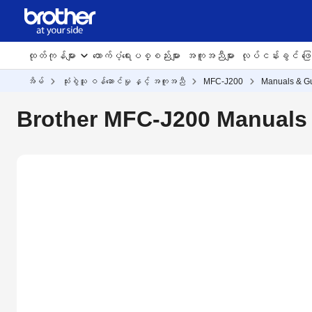
ထုတ်ကုန်များ
ထောက်ပံ့ရေးပစ္စည်းများ
အကူအညီများ
လုပ်ငန်းခွင် ဖြေရ
အိမ်
သုံးစွဲသူ ဝန်ဆောင်မှု နှင့် အကူအညီ
MFC-J200
Manuals & G
Brother MFC-J200 Manuals