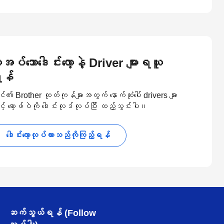
ုအပ်သောဒေါင်းလော့နဲ့ Driver များရယူ
န်
၏ Brother ထုတ်ကုန်များအတွက် နောက်ဆုံးပေါ် drivers များ
့် ဆော့ဖ်ဝဲကို ဒေါင်းလုဒ်လုပ်ပြီး ထည့်သွင်းပါ။
ဒေါင်းလော့လုပ်ထားသည်ကိုကြည့်ရန်
ဆက်သွယ်ရန် (Follow