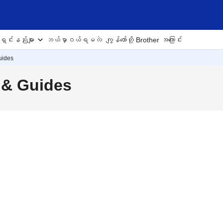
ှင်းနည်းများ
ဘယ်မှာဝယ်ရမလဲ
ကျွန်တော်တို့ Brother အကြောင်း
uides
 & Guides