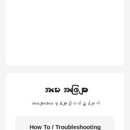
အမေးအဖြေများ
အမေးများသောမေးခွန်းများသို့လမ်းညွှန်ချက်
How To / Troubleshooting