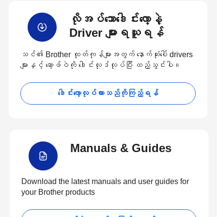
လိုအပ်သောဒေါင်းလော့နဲ့
Driver များရယူရန်
သင်၏ Brother ထုတ်ကုန်များအတွက် နောက်ဆုံးပေါ် drivers
များနှင့် ဆော့ဖ်ဝဲကို ဒေါင်းလုဒ်လုပ်ပြီး ထည့်သွင်းပါ။
ဒေါင်းလော့လုပ်ထားသည်ကိုကြည့်ရန်
Manuals & Guides
Download the latest manuals and user guides for
your Brother products