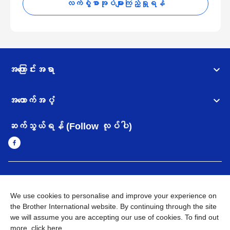
လက်စွဲစာအုပ်များကြည့်ရှုရန်
အကြောင်းအရာ
အထောက်အပံ့
ဆက်သွယ်ရန် (Follow လုပ်ပါ)
Myanmar
Brother ၏ ကမ္ဘာတစ်ဝန်းရှိ ကွန်ယက်များ
We use cookies to personalise and improve your experience on
အချက်အလက်မူဝါဒ
အသုံးပြုမူဝါဒ
သုံးစွဲရန် ဝက်ဆိုဒ်အညွှန်း
the Brother International website. By continuing through the site
Brother Global ဝက်ဆိုဒ်သို့သွားရန်
we will assume you are accepting our use of cookies. To find out
more,
click here
.