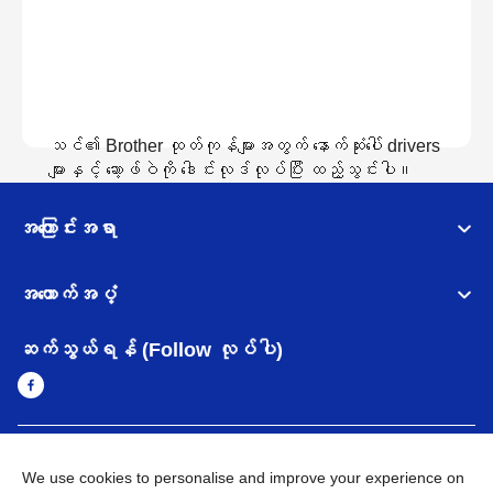
သင်၏ Brother ထုတ်ကုန်များအတွက် နောက်ဆုံးပေါ် drivers
များနှင့် ဆော့ဖ်ဝဲကို ဒေါင်းလုဒ်လုပ်ပြီး ထည့်သွင်းပါ။
အကြောင်းအရာ
ဒေါင်းလော့လုပ်ထားသည်ကိုကြည့်ရန်
အထောက်အပံ့
ဆက်သွယ်ရန် (Follow လုပ်ပါ)
Myanmar
Brother ၏ ကမ္ဘာတစ်ဝန်းရှိ ကွန်ယက်များ
We use cookies to personalise and improve your experience on