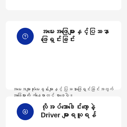
အမေးအဖြေများနှင့်ပြဿနာ
ဖြေရှင်းခြင်း
အမေးအများဆုံးမေးခွန်းများနှင့် ပြဿနာဖြေရှင်းခြင်းအတွက်
အဖြေများကို ဤနေရာတွင် ရှာဖွေပါ။
လိုအပ်သောဒေါင်းလော့နဲ့
အမေးအဖြေများကြည့်ရှုရန်
Driver များရယူရန်