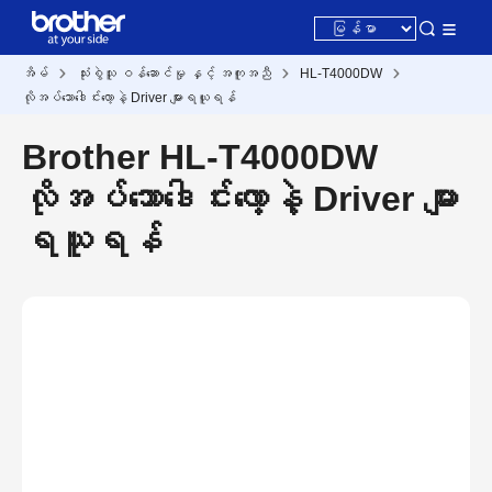
အိမ်
သုံးစွဲသူ ဝန်ဆောင်မှု နှင့် အကူအညီ
HL-T4000DW
လိုအပ်သောဒေါင်းလော့နဲ့ Driver များရယူရန်
Brother HL-T4000DW
လိုအပ်သောဒေါင်းလော့နဲ့ Driver များ
ရယူရန်