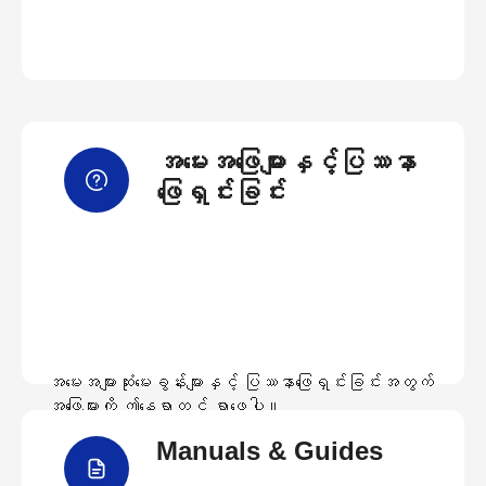
အမေးအဖြေများနှင့်ပြဿနာ
ဖြေရှင်းခြင်း
အမေးအများဆုံးမေးခွန်းများနှင့် ပြဿနာဖြေရှင်းခြင်းအတွက်
အဖြေများကို ဤနေရာတွင် ရှာဖွေပါ။
Manuals & Guides
အမေးအဖြေများကြည့်ရှုရန်