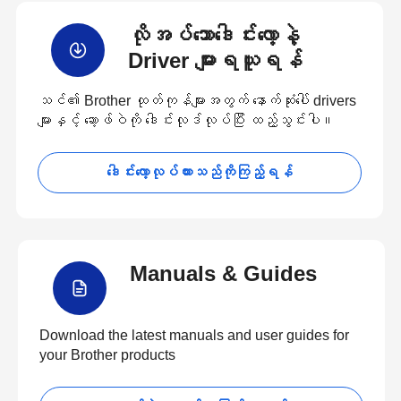
လိုအပ်သောဒေါင်းလော့နဲ့
Driver များရယူရန်
သင်၏ Brother ထုတ်ကုန်များအတွက် နောက်ဆုံးပေါ် drivers
များနှင့် ဆော့ဖ်ဝဲကို ဒေါင်းလုဒ်လုပ်ပြီး ထည့်သွင်းပါ။
ဒေါင်းလော့လုပ်ထားသည်ကိုကြည့်ရန်
Manuals & Guides
Download the latest manuals and user guides for
your Brother products