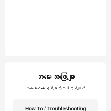
အမေးအဖြေများ
အမေးများသောမေးခွန်းများသို့လမ်းညွှန်ချက်
How To / Troubleshooting