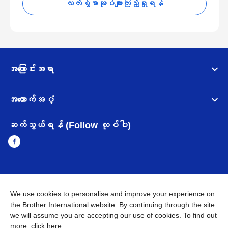
လက်စွဲစာအုပ်များကြည့်ရှုရန်
အကြောင်းအရာ
အထောက်အပံ့
ဆက်သွယ်ရန် (Follow လုပ်ပါ)
Myanmar
Brother ၏ ကမ္ဘာတစ်ဝန်းရှိ ကွန်ယက်များ
We use cookies to personalise and improve your experience on
အချက်အလက်မူဝါဒ
အသုံးပြုမူဝါဒ
သုံးစွဲရန် ဝက်ဆိုဒ်အညွှန်း
the Brother International website. By continuing through the site
Brother Global ဝက်ဆိုဒ်သို့သွားရန်
we will assume you are accepting our use of cookies. To find out
more,
click here
.