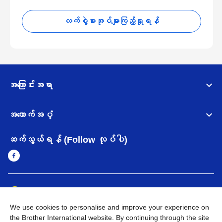
လက်စွဲစာအုပ်များကြည့်ရှုရန်
အကြောင်းအရာ
အထောက်အပံ့
ဆက်သွယ်ရန် (Follow လုပ်ပါ)
Myanmar
Brother ၏ ကမ္ဘာတစ်ဝန်းရှိ ကွန်ယက်များ
We use cookies to personalise and improve your experience on
အချက်အလက်မူဝါဒ
အသုံးပြုမူဝါဒ
သုံးစွဲရန် ဝက်ဆိုဒ်အညွှန်း
the Brother International website. By continuing through the site