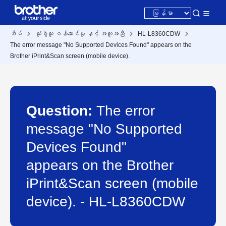
အိမ်
သုံးစွဲသူ ဝန်ဆောင်မှု နှင့် အကူအညီ
HL-L8360CDW
The error message "No Supported Devices Found" appears on the
Brother iPrint&Scan screen (mobile device).
Question:
The error
message "No Supported
Devices Found"
appears on the Brother
iPrint&Scan screen (mobile
device). - HL-L8360CDW