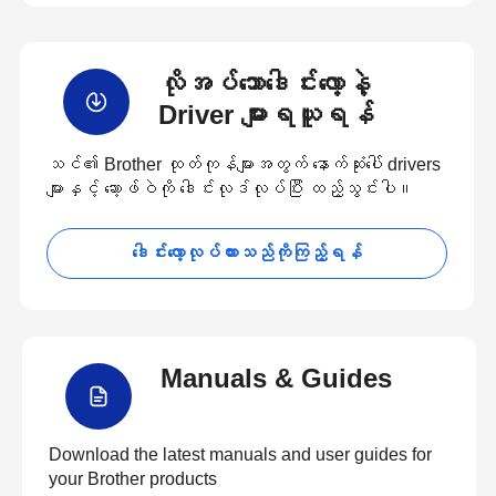
လိုအပ်သောဒေါင်းလော့နဲ့
Driver များရယူရန်
သင်၏ Brother ထုတ်ကုန်များအတွက် နောက်ဆုံးပေါ် drivers
များနှင့် ဆော့ဖ်ဝဲကို ဒေါင်းလုဒ်လုပ်ပြီး ထည့်သွင်းပါ။
ဒေါင်းလော့လုပ်ထားသည်ကိုကြည့်ရန်
Manuals & Guides
Download the latest manuals and user guides for
your Brother products