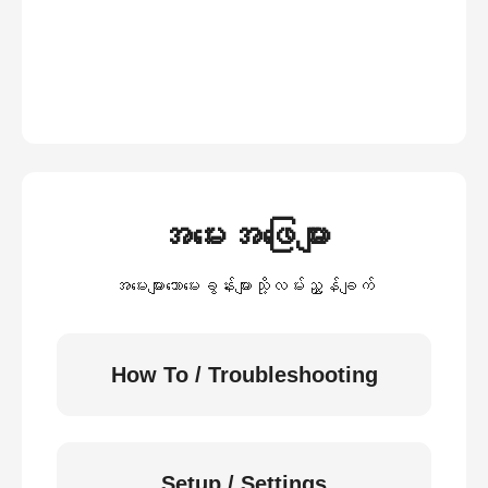
အမေးအဖြေများ
အမေးများသောမေးခွန်းများသို့လမ်းညွှန်ချက်
How To / Troubleshooting
Setup / Settings