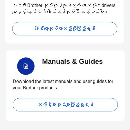
သင်၏ Brother ထုတ်ကုန်များအတွက် နောက်ဆုံးပေါ် drivers
များနှင့် ဆော့ဖ်ဝဲကို ဒေါင်းလုဒ်လုပ်ပြီး ထည့်သွင်းပါ။
ဒေါင်းလော့လုပ်ထားသည်ကိုကြည့်ရန်
Manuals & Guides
Download the latest manuals and user guides for
your Brother products
လက်စွဲစာအုပ်များကြည့်ရှုရန်