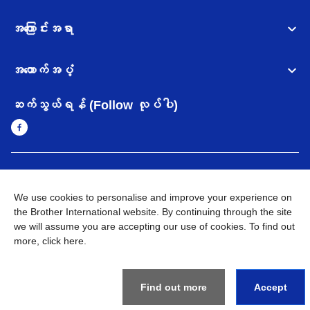
အကြောင်းအရာ
အထောက်အပံ့
ဆက်သွယ်ရန် (Follow လုပ်ပါ)
Myanmar
Brother ၏ ကမ္ဘာတစ်ဝန်းရှိ ကွန်ယက်များ
We use cookies to personalise and improve your experience on
အချက်အလက်မူဝါဒ
the Brother International website. By continuing through the site
အသုံးပြုမူဝါဒ
သုံးစွဲရန် ဝက်ဆိုဒ်အညွှန်း
Brother Global ဝက်ဆိုဒ်သို့သွားရန်
we will assume you are accepting our use of cookies. To find out
more,
click here
.
©
2026
BROTHER INTERNATIONAL SINGAPORE PTE. LTD. All
Rights Reserved
Find out more
Accept