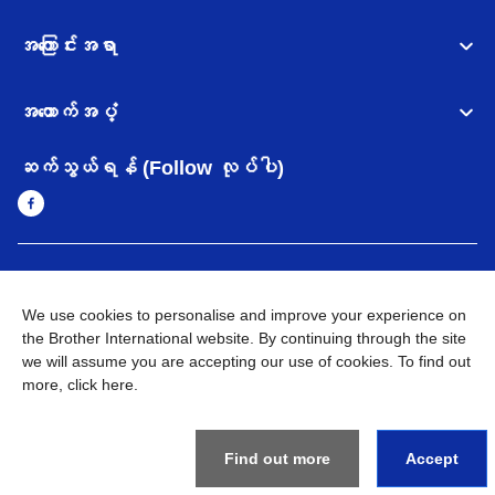
အကြောင်းအရာ
အထောက်အပံ့
ဆက်သွယ်ရန် (Follow လုပ်ပါ)
Myanmar
Brother ၏ ကမ္ဘာတစ်ဝန်းရှိ ကွန်ယက်များ
We use cookies to personalise and improve your experience on
အချက်အလက်မူဝါဒ
the Brother International website. By continuing through the site
အသုံးပြုမူဝါဒ
သုံးစွဲရန် ဝက်ဆိုဒ်အညွှန်း
Brother Global ဝက်ဆိုဒ်သို့သွားရန်
we will assume you are accepting our use of cookies. To find out
more,
click here
.
©
2026
BROTHER INTERNATIONAL SINGAPORE PTE. LTD. All
Rights Reserved
Find out more
Accept