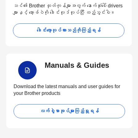
သင်၏ Brother ထုတ်ကုန်များအတွက် နောက်ဆုံးပေါ် drivers
များနှင့် ဆော့ဖ်ဝဲကို ဒေါင်းလုဒ်လုပ်ပြီး ထည့်သွင်းပါ။
ဒေါင်းလော့လုပ်ထားသည်ကိုကြည့်ရန်
Manuals & Guides
Download the latest manuals and user guides for
your Brother products
လက်စွဲစာအုပ်များကြည့်ရှုရန်