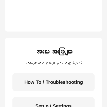
အမေးအဖြေများ
အမေးများသောမေးခွန်းများသို့လမ်းညွှန်ချက်
How To / Troubleshooting
Setup / Settings