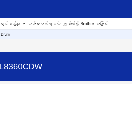
ှင်းနည်းများ
ဘယ်မှာဝယ်ရမလဲ
ကျွန်တော်တို့ Brother အကြောင်း
e Drum
L-L8360CDW