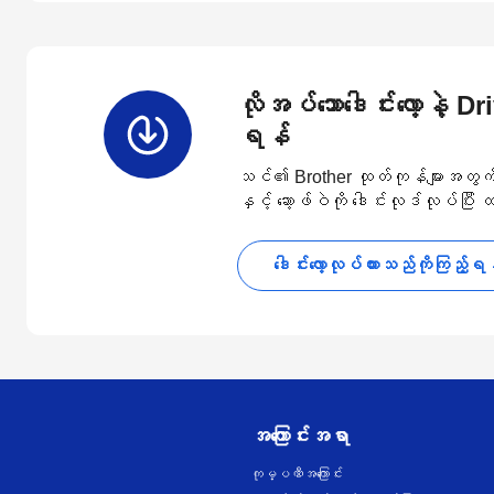
လိုအပ်သောဒေါင်းလော့နဲ့ D
ရန်
သင်၏ Brother ထုတ်ကုန်များအတွက် နောက
နှင့် ဆော့ဖ်ဝဲကို ဒေါင်းလုဒ်လုပ်ပြီး
ဒေါင်းလော့လုပ်ထားသည်ကိုကြည့်ရ
အကြောင်းအရာ
ကုမ္ပဏီအကြောင်း