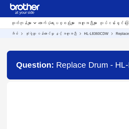
ထုတ်ကုန်များ
ထောက်ပံ့ရေးပစ္စည်းများ
အကူအညီများ
လုပ်ငန်းခွင် ဖြေရ
အိမ်
သုံးစွဲသူ ဝန်ဆောင်မှု နှင့် အကူအညီ
HL-L8360CDW
Replac
Question:
Replace Drum - H