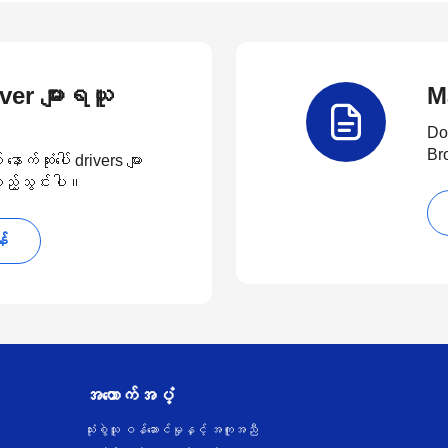
river များရယူ
M
Do
Br
်ဆုံးပေါ် drivers များ
 ထည့်သွင်းပါ။
န်
အထောက်အပံ့
သုံးစွဲသူ ဝန်ဆောင်မှုနှင့် အကူအညီ