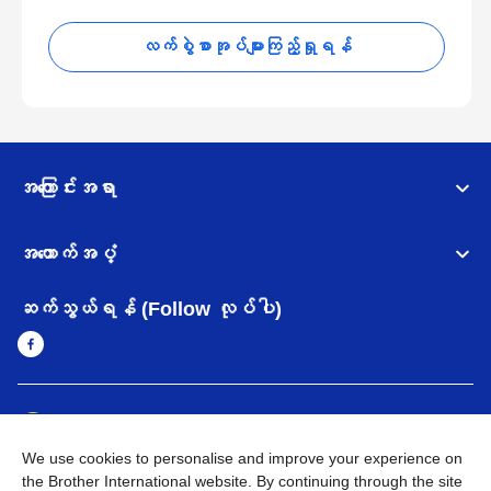
လက်စွဲစာအုပ်များကြည့်ရှုရန်
အကြောင်းအရာ
အထောက်အပံ့
ဆက်သွယ်ရန် (Follow လုပ်ပါ)
Myanmar
Brother ၏ ကမ္ဘာတစ်ဝန်းရှိ ကွန်ယက်များ
We use cookies to personalise and improve your experience on
အချက်အလက်မူဝါဒ
အသုံးပြုမူဝါဒ
သုံးစွဲရန် ဝက်ဆိုဒ်အညွှန်း
the Brother International website. By continuing through the site