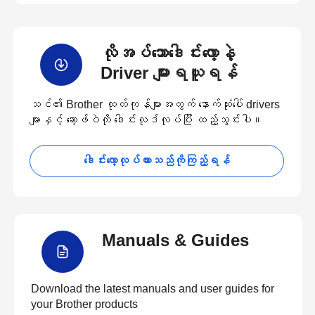
လိုအပ်သောဒေါင်းလော့နဲ့
Driver များရယူရန်
သင်၏ Brother ထုတ်ကုန်များအတွက် နောက်ဆုံးပေါ် drivers
များနှင့် ဆော့ဖ်ဝဲကို ဒေါင်းလုဒ်လုပ်ပြီး ထည့်သွင်းပါ။
ဒေါင်းလော့လုပ်ထားသည်ကိုကြည့်ရန်
Manuals & Guides
Download the latest manuals and user guides for
your Brother products