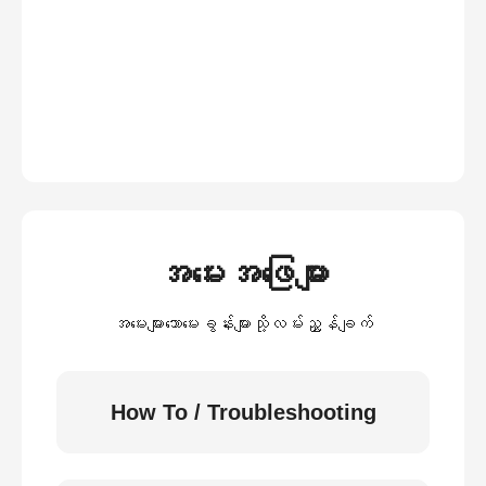
အမေးအဖြေများ
အမေးများသောမေးခွန်းများသို့လမ်းညွှန်ချက်
How To / Troubleshooting