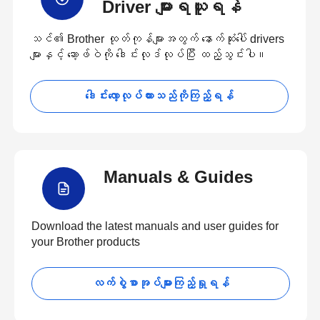
Driver များရယူရန်
သင်၏ Brother ထုတ်ကုန်များအတွက် နောက်ဆုံးပေါ် drivers
များနှင့် ဆော့ဖ်ဝဲကို ဒေါင်းလုဒ်လုပ်ပြီး ထည့်သွင်းပါ။
ဒေါင်းလော့လုပ်ထားသည်ကိုကြည့်ရန်
Manuals & Guides
Download the latest manuals and user guides for
your Brother products
လက်စွဲစာအုပ်များကြည့်ရှုရန်