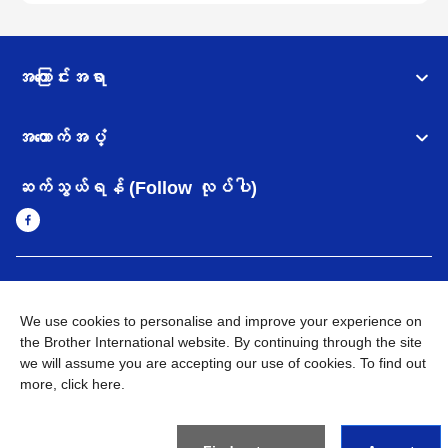
အကြောင်းအရာ
အထောက်အပံ့
ဆက်သွယ်ရန် (Follow လုပ်ပါ)
Myanmar
Brother ၏ ကမ္ဘာတစ်ဝန်းရှိ ကွန်ယက်များ
We use cookies to personalise and improve your experience on
အချက်အလက်မူဝါဒ
the Brother International website. By continuing through the site
အသုံးပြုမူဝါဒ
သုံးစွဲရန် ဝက်ဆိုဒ်အညွှန်း
Brother Global ဝက်ဆိုဒ်သို့သွားရန်
we will assume you are accepting our use of cookies. To find out
more,
click here
.
©
2026
BROTHER INTERNATIONAL SINGAPORE PTE. LTD. All
Rights Reserved