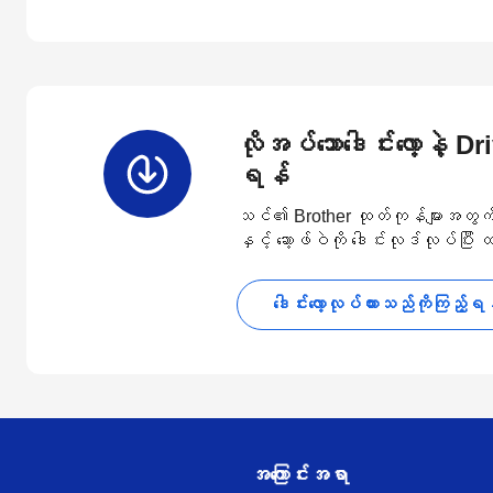
လိုအပ်သောဒေါင်းလော့နဲ့ D
ရန်
သင်၏ Brother ထုတ်ကုန်များအတွက် နောက
နှင့် ဆော့ဖ်ဝဲကို ဒေါင်းလုဒ်လုပ်ပြီး
ဒေါင်းလော့လုပ်ထားသည်ကိုကြည့်ရ
အကြောင်းအရာ