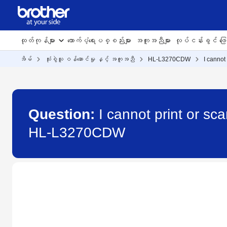
ထုတ်ကုန်များ
ထောက်ပံ့ရေးပစ္စည်းများ
အကူအညီများ
လုပ်ငန်းခွင် ဖြေရ
အိမ်
သုံးစွဲသူ ဝန်ဆောင်မှု နှင့် အကူအညီ
HL-L3270CDW
I cannot
Question:
I cannot print or sc
HL-L3270CDW