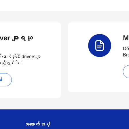
river များရယူ
M
Do
Br
်ဆုံးပေါ် drivers များ
 ထည့်သွင်းပါ။
န်
အထောက်အပံ့