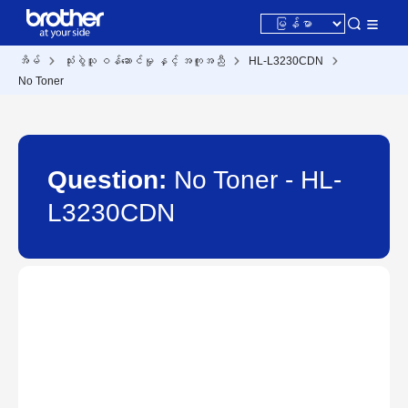
အိမ်
သုံးစွဲသူ ဝန်ဆောင်မှု နှင့် အကူအညီ
HL-L3230CDN
No Toner
Question:
No Toner - HL-
L3230CDN