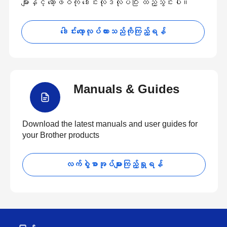
များနှင့် ဆော့ဖ်ဝဲကို ဒေါင်းလုဒ်လုပ်ပြီး ထည့်သွင်းပါ။
ဒေါင်းလော့လုပ်ထားသည်ကိုကြည့်ရန်
Manuals & Guides
Download the latest manuals and user guides for
your Brother products
လက်စွဲစာအုပ်များကြည့်ရှုရန်