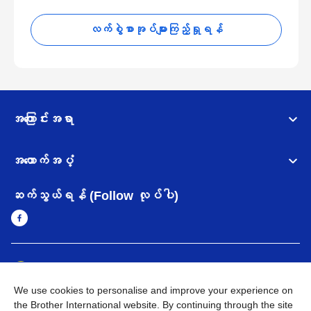
လက်စွဲစာအုပ်များကြည့်ရှုရန်
အကြောင်းအရာ
အထောက်အပံ့
ဆက်သွယ်ရန် (Follow လုပ်ပါ)
Myanmar
Brother ၏ ကမ္ဘာတစ်ဝန်းရှိ ကွန်ယက်များ
We use cookies to personalise and improve your experience on
အချက်အလက်မူဝါဒ
အသုံးပြုမူဝါဒ
သုံးစွဲရန် ဝက်ဆိုဒ်အညွှန်း
the Brother International website. By continuing through the site