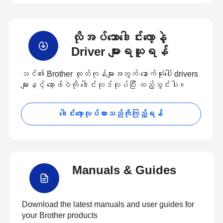
လိုအပ်သောဒေါင်းလော့နဲ့
Driver များရယူရန်
သင်၏ Brother ထုတ်ကုန်များအတွက် နောက်ဆုံးပေါ် drivers
များနှင့် ဆော့ဖ်ဝဲကို ဒေါင်းလုဒ်လုပ်ပြီး ထည့်သွင်းပါ။
ဒေါင်းလော့လုပ်ထားသည်ကိုကြည့်ရန်
Manuals & Guides
Download the latest manuals and user guides for
your Brother products