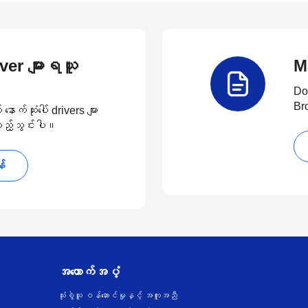
river များရယူ
M
Do
Br
်ဆုံးပေါ် drivers များ
 ထည့်သွင်းပါ။
န်
အထောက်အပံ့
သုံးစွဲသူ ဝန်ဆောင်မှုနှင့် အကူအညီ