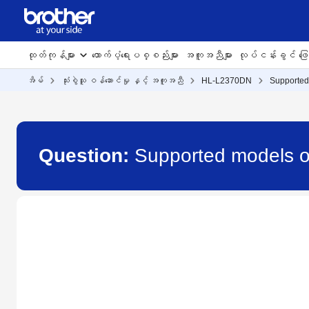
ထုတ်ကုန်များ
ထောက်ပံ့ရေးပစ္စည်းများ
အကူအညီများ
လုပ်ငန်းခွင် ဖြေရ
အိမ်
သုံးစွဲသူ ဝန်ဆောင်မှု နှင့် အကူအညီ
HL-L2370DN
Supported 
Question:
Supported models of