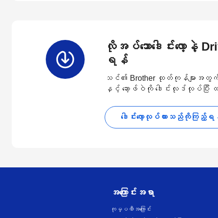
လိုအပ်သောဒေါင်းလော့နဲ့ D
ရန်
သင်၏ Brother ထုတ်ကုန်များအတွက် နောက
နှင့် ဆော့ဖ်ဝဲကို ဒေါင်းလုဒ်လုပ်ပြီး
ဒေါင်းလော့လုပ်ထားသည်ကိုကြည့်ရ
အကြောင်းအရာ
ကုမ္ပဏီအကြောင်း