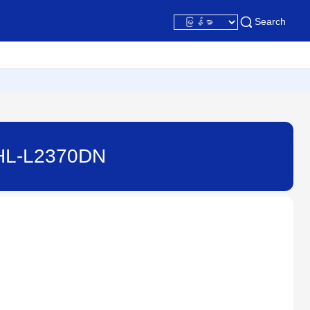
Search
- HL-L2370DN