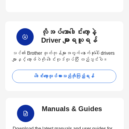
လိုအပ်သောဒေါင်းလော့နဲ့
Driver များရယူရန်
သင်၏ Brother ထုတ်ကုန်များအတွက် နောက်ဆုံးပေါ် drivers
များနှင့် ဆော့ဖ်ဝဲကို ဒေါင်းလုဒ်လုပ်ပြီး ထည့်သွင်းပါ။
ဒေါင်းလော့လုပ်ထားသည်ကိုကြည့်ရန်
Manuals & Guides
Download the latest manuals and user guides for