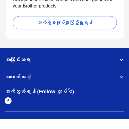
your Brother products
လက်စွဲစာအုပ်များကြည့်ရှုရန်
အကြောင်းအရာ
အထောက်အပံ့
ဆက်သွယ်ရန် (Follow လုပ်ပါ)
Myanmar
Brother ၏ ကမ္ဘာတစ်ဝန်းရှိ ကွန်ယက်များ