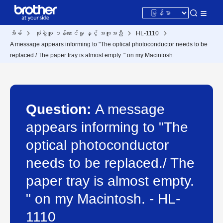
အိမ်
သုံးစွဲသူ ဝန်ဆောင်မှု နှင့် အကူအညီ
HL-1110
A message appears informing to "The optical photoconductor needs to be
replaced./ The paper tray is almost empty. " on my Macintosh.
Question:
A message
appears informing to "The
optical photoconductor
needs to be replaced./ The
paper tray is almost empty.
" on my Macintosh. - HL-
1110