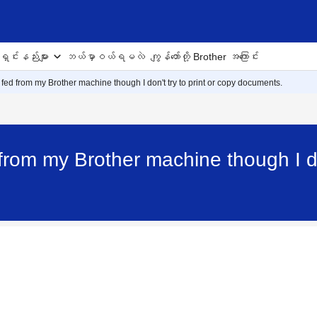
ှင်းနည်းများ
ဘယ်မှာဝယ်ရမလဲ
ကျွန်တော်တို့ Brother အကြောင်း
 fed from my Brother machine though I don't try to print or copy documents.
from my Brother machine though I don