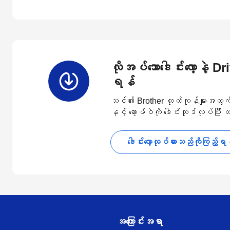
လိုအပ်သောဒေါင်းလော့နဲ့ D
ရန်
သင်၏ Brother ထုတ်ကုန်များအတွက် နောက
နှင့် ဆော့ဖ်ဝဲကို ဒေါင်းလုဒ်လုပ်ပြီး
ဒေါင်းလော့လုပ်ထားသည်ကိုကြည့်ရ
အကြောင်းအရာ