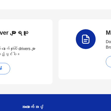
river များရယူ
M
Do
Br
်ဆုံးပေါ် drivers များ
 ထည့်သွင်းပါ။
န်
အထောက်အပံ့