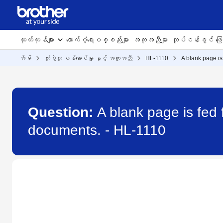
ထုတ်ကုန်များ
ထောက်ပံ့ရေးပစ္စည်းများ
အကူအညီများ
လုပ်ငန်းခွင် ဖြေရ
အိမ်
သုံးစွဲသူ ဝန်ဆောင်မှု နှင့် အကူအညီ
HL-1110
A blank page is
Question:
A blank page is fed 
documents. - HL-1110