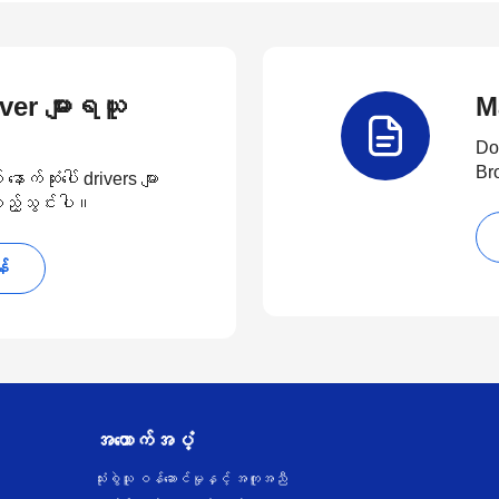
river များရယူ
M
Do
Br
်ဆုံးပေါ် drivers များ
 ထည့်သွင်းပါ။
န်
အထောက်အပံ့
သုံးစွဲသူ ဝန်ဆောင်မှုနှင့် အကူအညီ