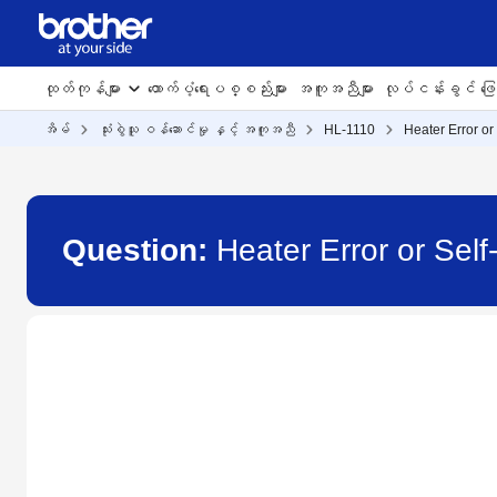
ထုတ်ကုန်များ
ထောက်ပံ့ရေးပစ္စည်းများ
အကူအညီများ
လုပ်ငန်းခွင် ဖြေရ
အိမ်
သုံးစွဲသူ ဝန်ဆောင်မှု နှင့် အကူအညီ
HL-1110
Heater Error or
Question:
Heater Error or Self