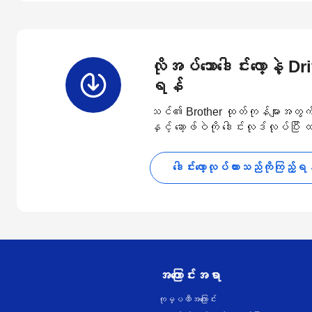
လိုအပ်သောဒေါင်းလော့နဲ့ D
ရန်
သင်၏ Brother ထုတ်ကုန်များအတွက် နောက
နှင့် ဆော့ဖ်ဝဲကို ဒေါင်းလုဒ်လုပ်ပြီး
ဒေါင်းလော့လုပ်ထားသည်ကိုကြည့်ရ
အကြောင်းအရာ
ကုမ္ပဏီအကြောင်း