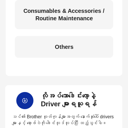
Consumables & Accessories /
Routine Maintenance
Others
လိုအပ်သောဒေါင်းလော့နဲ့
Driver များရယူရန်
သင်၏ Brother ထုတ်ကုန်များအတွက် နောက်ဆုံးပေါ် drivers
များနှင့် ဆော့ဖ်ဝဲကို ဒေါင်းလုဒ်လုပ်ပြီး ထည့်သွင်းပါ။