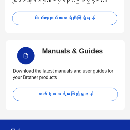
များနှင့် ဆော့ဖ်ဝဲကို ဒေါင်းလုဒ်လုပ်ပြီး ထည့်သွင်းပါ။
ဒေါင်းလော့လုပ်ထားသည်ကိုကြည့်ရန်
Manuals & Guides
Download the latest manuals and user guides for
your Brother products
လက်စွဲစာအုပ်များကြည့်ရှုရန်