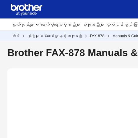
ထုတ်ကုန်များ
ထောက်ပံ့ရေးပစ္စည်းများ
အကူအညီများ
လုပ်ငန်းခွင် ဖြေရ
အိမ်
သုံးစွဲသူ ဝန်ဆောင်မှု နှင့် အကူအညီ
FAX-878
Manuals & Gui
Brother FAX-878 Manuals &