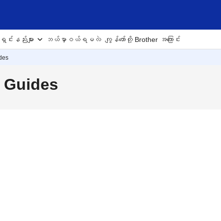
ှင်းနည်းများ
ဘယ်မှာဝယ်ရမလဲ
ကျွန်တော်တို့ Brother အကြောင်း
des
 Guides