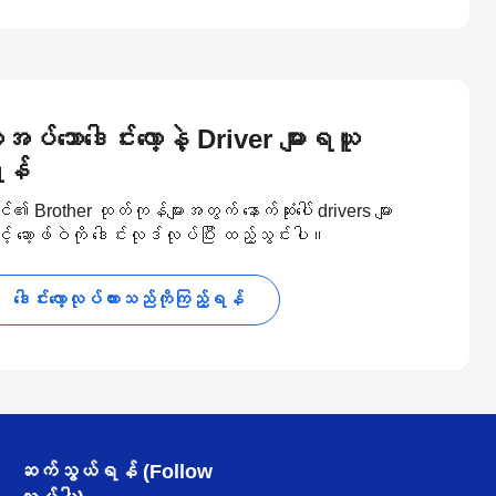
ုအပ်သောဒေါင်းလော့နဲ့ Driver များရယူ
န်
၏ Brother ထုတ်ကုန်များအတွက် နောက်ဆုံးပေါ် drivers များ
့် ဆော့ဖ်ဝဲကို ဒေါင်းလုဒ်လုပ်ပြီး ထည့်သွင်းပါ။
ဒေါင်းလော့လုပ်ထားသည်ကိုကြည့်ရန်
ဆက်သွယ်ရန် (Follow