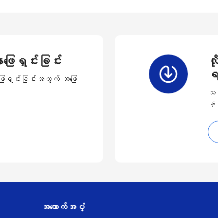
ဖြေရှင်းခြင်း
လိ
ရ
ာဖြေရှင်းခြင်းအတွက် အဖြေ
သင်
နှင
အထောက်အပံ့