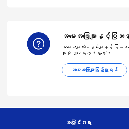
အမေးအဖြေများနှင့်ပြဿနာ
အမေးအများဆုံးမေးခွန်းများနှင့် ပြဿန
များကို ဤနေရာတွင် ရှာဖွေပါ။
အမေးအဖြေများကြည့်ရှုရန်
အကြောင်းအရာ