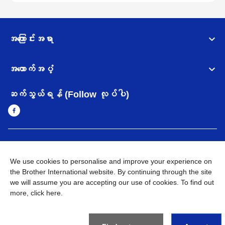
အကြောင်းအရာ
အထောက်အပံ့
ဆက်သွယ်ရန် (Follow လုပ်ပါ)
Myanmar
Brother ၏ ကမ္ဘာတစ်ဝန်းရှိ ကွန်ယက်များ
We use cookies to personalise and improve your experience on
အချက်အလက်မူဝါဒ
the Brother International website. By continuing through the site
အသုံးပြုမူဝါဒ
သုံးစွဲရန် ဝက်ဆိုဒ်အညွှန်း
Brother Global ဝက်ဆိုဒ်သို့သွားရန်
we will assume you are accepting our use of cookies. To find out
more,
click here
.
©
2026
BROTHER INTERNATIONAL SINGAPORE PTE. LTD. All
Rights Reserved