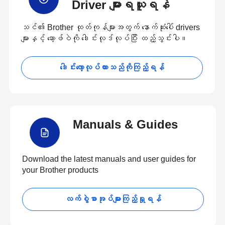
Driver များရယူရန်
သင်၏ Brother ထုတ်ကုန်များအတွက် နောက်ဆုံးပေါ် drivers
များနှင့် ဆော့ဖ်ဝဲကို ဒေါင်းလုဒ်လုပ်ပြီး ထည့်သွင်းပါ။
ဒေါင်းလော့လုပ်ထားသည်ကိုကြည့်ရန်
Manuals & Guides
Download the latest manuals and user guides for
your Brother products
လက်စွဲစာအုပ်များကြည့်ရှုရန်