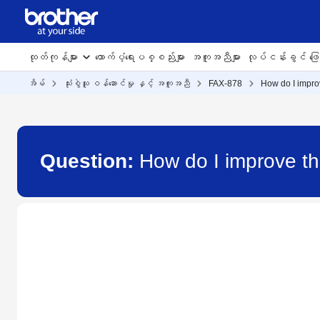
ထုတ်ကုန်များ
ထောက်ပံ့ရေးပစ္စည်းများ
အကူအညီများ
လုပ်ငန်းခွင် ဖြေရ
အိမ်
သုံးစွဲသူ ဝန်ဆောင်မှု နှင့် အကူအညီ
FAX-878
How do I improv
Question:
How do I improve th