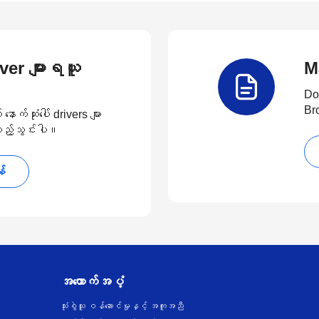
river များရယူ
M
Do
Br
်ဆုံးပေါ် drivers များ
 ထည့်သွင်းပါ။
န်
အထောက်အပံ့
သုံးစွဲသူ ဝန်ဆောင်မှုနှင့် အကူအညီ