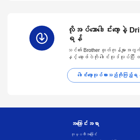
လိုအပ်သောဒေါင်းလော့နဲ့ D
ရန်
သင်၏ Brother ထုတ်ကုန်များအတွက် နောက
နှင့် ဆော့ဖ်ဝဲကို ဒေါင်းလုဒ်လုပ်ပြီး
ဒေါင်းလော့လုပ်ထားသည်ကိုကြည့်ရ
အကြောင်းအရာ
ကုမ္ပဏီအကြောင်း