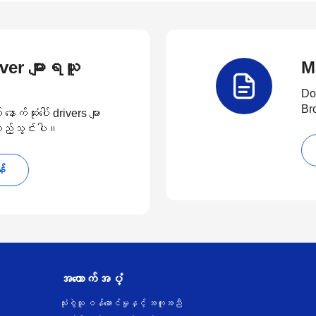
river များရယူ
M
Do
Br
်ဆုံးပေါ် drivers များ
 ထည့်သွင်းပါ။
န်
အထောက်အပံ့
သုံးစွဲသူ ဝန်ဆောင်မှုနှင့် အကူအညီ