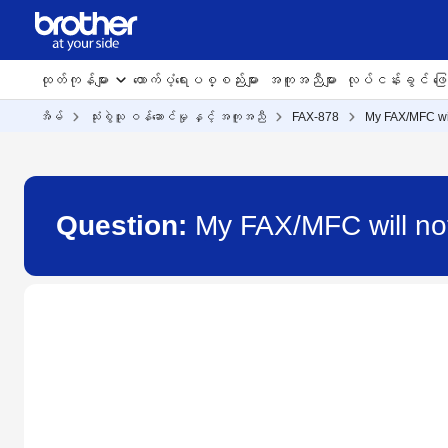
ထုတ်ကုန်များ
ထောက်ပံ့ရေးပစ္စည်းများ
အကူအညီများ
လုပ်ငန်းခွင် ဖြေရ
အိမ်
သုံးစွဲသူ ဝန်ဆောင်မှု နှင့် အကူအညီ
FAX-878
My FAX/MFC wil
Question:
My FAX/MFC will no