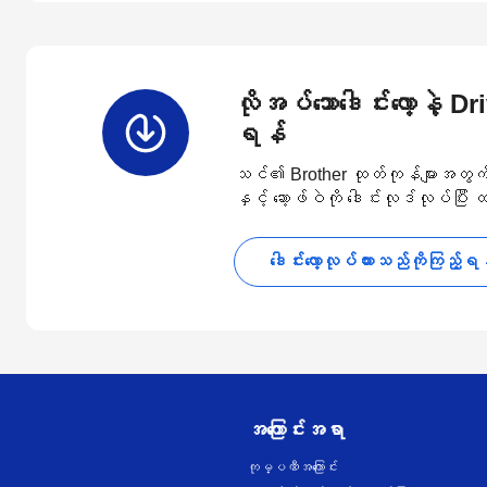
လိုအပ်သောဒေါင်းလော့နဲ့ D
ရန်
သင်၏ Brother ထုတ်ကုန်များအတွက် နောက
နှင့် ဆော့ဖ်ဝဲကို ဒေါင်းလုဒ်လုပ်ပြီး
ဒေါင်းလော့လုပ်ထားသည်ကိုကြည့်ရ
အကြောင်းအရာ
ကုမ္ပဏီအကြောင်း