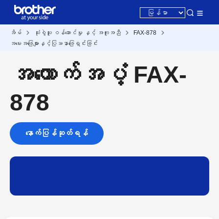
အိမ်
သုံးစွဲသူ ဝန်ဆောင်မှု နှင့် အကူအညီ
FAX-878
အမေးအဖြေများနှင့်ပြဿနာဖြေရှင်းခြင်း
အထောက်အပံ့ FAX-
878
နောက်ပြန်ဆုတ်ရန်