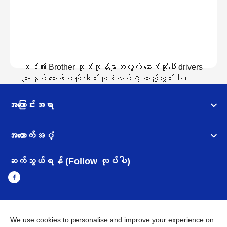
သင်၏ Brother ထုတ်ကုန်များအတွက် နောက်ဆုံးပေါ် drivers
များနှင့် ဆော့ဖ်ဝဲကို ဒေါင်းလုဒ်လုပ်ပြီး ထည့်သွင်းပါ။
အကြောင်းအရာ
ဒေါင်းလော့လုပ်ထားသည်ကိုကြည့်ရန်
အထောက်အပံ့
ဆက်သွယ်ရန် (Follow လုပ်ပါ)
Myanmar
Brother ၏ ကမ္ဘာတစ်ဝန်းရှိ ကွန်ယက်များ
We use cookies to personalise and improve your experience on