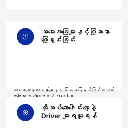
အမေးအဖြေများနှင့်ပြဿနာ
ဖြေရှင်းခြင်း
အမေးအများဆုံးမေးခွန်းများနှင့် ပြဿနာဖြေရှင်းခြင်းအတွက်
အဖြေများကို ဤနေရာတွင် ရှာဖွေပါ။
လိုအပ်သောဒေါင်းလော့နဲ့
အမေးအဖြေများကြည့်ရှုရန်
Driver များရယူရန်