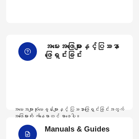
အမေးအဖြေများနှင့်ပြဿနာ
ဖြေရှင်းခြင်း
အမေးအများဆုံးမေးခွန်းများနှင့် ပြဿနာဖြေရှင်းခြင်းအတွက်
အဖြေများကို ဤနေရာတွင် ရှာဖွေပါ။
Manuals & Guides
အမေးအဖြေများကြည့်ရှုရန်