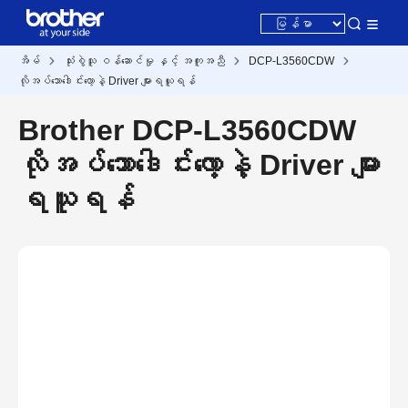
အိမ်
သုံးစွဲသူ ဝန်ဆောင်မှု နှင့် အကူအညီ
DCP-L3560CDW
လိုအပ်သောဒေါင်းလော့နဲ့ Driver များရယူရန်
Brother DCP-L3560CDW
လိုအပ်သောဒေါင်းလော့နဲ့ Driver များ
ရယူရန်