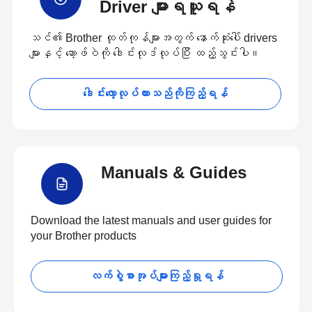
Driver များရယူရန်
သင်၏ Brother ထုတ်ကုန်များအတွက် နောက်ဆုံးပေါ် drivers
များနှင့် ဆော့ဖ်ဝဲကို ဒေါင်းလုဒ်လုပ်ပြီး ထည့်သွင်းပါ။
ဒေါင်းလော့လုပ်ထားသည်ကိုကြည့်ရန်
Manuals & Guides
Download the latest manuals and user guides for
your Brother products
လက်စွဲစာအုပ်များကြည့်ရှုရန်