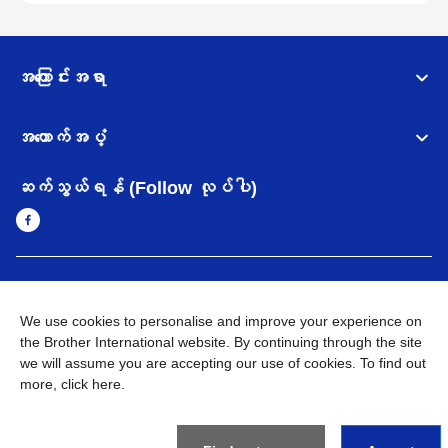
အကြောင်းအရာ
အထောက်အပံ့
ဆက်သွယ်ရန် (Follow လုပ်ပါ)
Myanmar
Brother ၏ ကမ္ဘာတစ်ဝန်းရှိ ကွန်ယက်များ
We use cookies to personalise and improve your experience on
အချက်အလက်မူဝါဒ
the Brother International website. By continuing through the site
အသုံးပြုမူဝါဒ
သုံးစွဲရန် ဝက်ဆိုဒ်အညွှန်း
Brother Global ဝက်ဆိုဒ်သို့သွားရန်
we will assume you are accepting our use of cookies. To find out
more,
click here
.
©
2026
BROTHER INTERNATIONAL SINGAPORE PTE. LTD. All
Rights Reserved