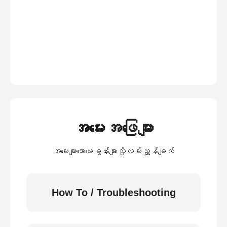
အမေးအဖြေများ
အမေးများသောမေးခွန်းများသို့လမ်းညွှန်ချက်
How To / Troubleshooting