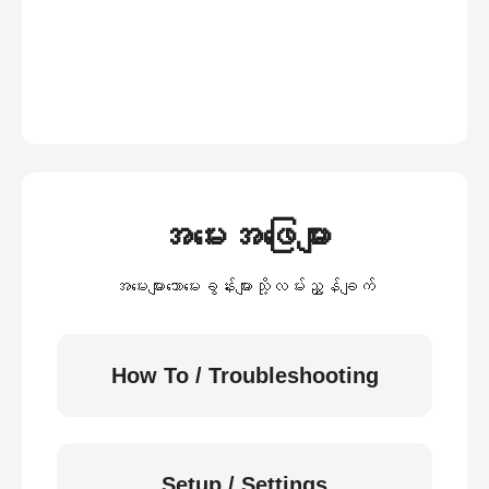
အမေးအဖြေများ
အမေးများသောမေးခွန်းများသို့လမ်းညွှန်ချက်
How To / Troubleshooting
Setup / Settings