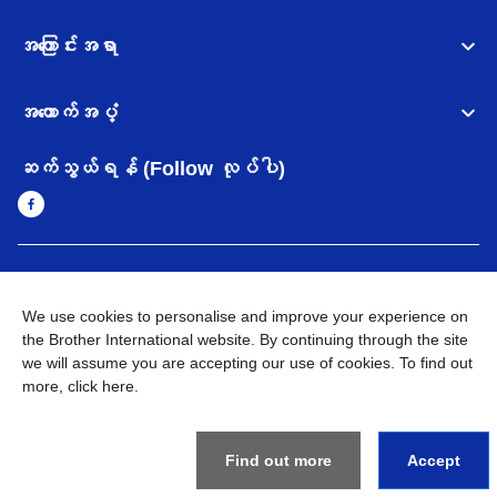
အကြောင်းအရာ
အထောက်အပံ့
ဆက်သွယ်ရန် (Follow လုပ်ပါ)
Myanmar
Brother ၏ ကမ္ဘာတစ်ဝန်းရှိ ကွန်ယက်များ
We use cookies to personalise and improve your experience on
အချက်အလက်မူဝါဒ
the Brother International website. By continuing through the site
အသုံးပြုမူဝါဒ
သုံးစွဲရန် ဝက်ဆိုဒ်အညွှန်း
Brother Global ဝက်ဆိုဒ်သို့သွားရန်
we will assume you are accepting our use of cookies. To find out
more,
click here
.
©
2026
BROTHER INTERNATIONAL SINGAPORE PTE. LTD. All
Rights Reserved
Find out more
Accept