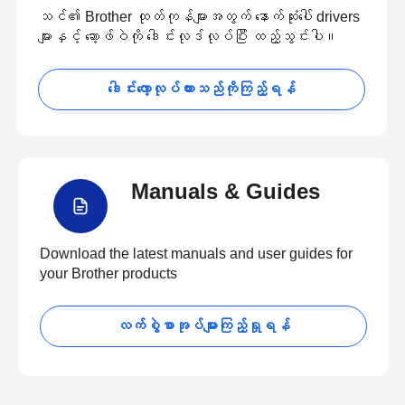
သင်၏ Brother ထုတ်ကုန်များအတွက် နောက်ဆုံးပေါ် drivers
များနှင့် ဆော့ဖ်ဝဲကို ဒေါင်းလုဒ်လုပ်ပြီး ထည့်သွင်းပါ။
ဒေါင်းလော့လုပ်ထားသည်ကိုကြည့်ရန်
Manuals & Guides
Download the latest manuals and user guides for
your Brother products
လက်စွဲစာအုပ်များကြည့်ရှုရန်