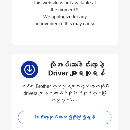
this website is not available at
the moment.!!!
We apologize for any
inconvenience this may cause.
လိုအပ်သောဒေါင်းလော့နဲ့
Driver များရယူရန်
သင်၏ Brother ထုတ်ကုန်များအတွက် နောက်ဆုံးပေါ်
drivers များနှင့် ဆော့ဖ်ဝဲကို ဒေါင်းလုဒ်လုပ်ပြီး
ထည့်သွင်းပါ။
ဒေါင်းလော့လုပ်ထားသည်ကိုကြည့်ရန်