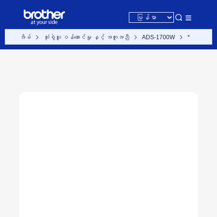
အိမ်
သုံးစွဲသူ ဝန်ဆောင်မှု နှင့် အကူအညီ
ADS-1700W
*