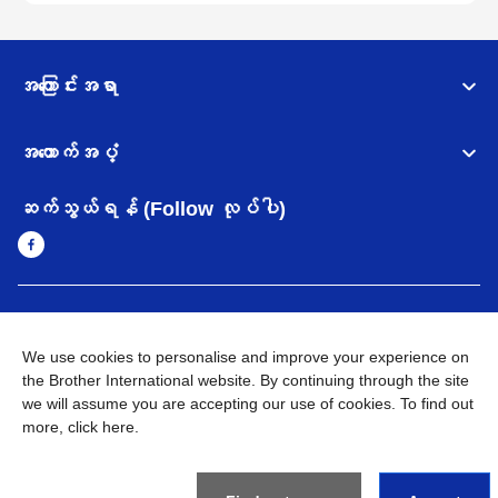
အကြောင်းအရာ
အထောက်အပံ့
ဆက်သွယ်ရန် (Follow လုပ်ပါ)
Myanmar
Brother ၏ ကမ္ဘာတစ်ဝန်းရှိ ကွန်ယက်များ
We use cookies to personalise and improve your experience on
အချက်အလက်မူဝါဒ
the Brother International website. By continuing through the site
အသုံးပြုမူဝါဒ
သုံးစွဲရန် ဝက်ဆိုဒ်အညွှန်း
Brother Global ဝက်ဆိုဒ်သို့သွားရန်
we will assume you are accepting our use of cookies. To find out
more,
click here
.
©
2026
BROTHER INTERNATIONAL SINGAPORE PTE. LTD. All
Rights Reserved