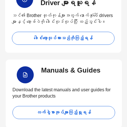
Driver များရယူရန်
သင်၏ Brother ထုတ်ကုန်များအတွက် နောက်ဆုံးပေါ် drivers
များနှင့် ဆော့ဖ်ဝဲကို ဒေါင်းလုဒ်လုပ်ပြီး ထည့်သွင်းပါ။
ဒေါင်းလော့လုပ်ထားသည်ကိုကြည့်ရန်
Manuals & Guides
Download the latest manuals and user guides for
your Brother products
လက်စွဲစာအုပ်များကြည့်ရှုရန်