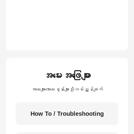
အမေးအဖြေများ
အမေးများသောမေးခွန်းများသို့လမ်းညွှန်ချက်
How To / Troubleshooting