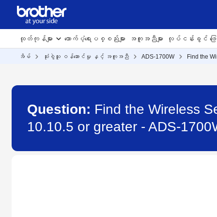
ထုတ်ကုန်များ
ထောက်ပံ့ရေးပစ္စည်းများ
အကူအညီများ
လုပ်ငန်းခွင် ဖြေရ
အိမ်
သုံးစွဲသူ ဝန်ဆောင်မှု နှင့် အကူအညီ
ADS-1700W
Find the Wi
Question:
Find the Wireless S
10.10.5 or greater - ADS-170