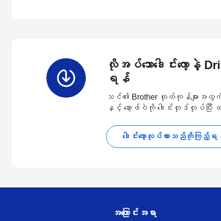
လိုအပ်သောဒေါင်းလော့နဲ့ D
ရန်
သင်၏ Brother ထုတ်ကုန်များအတွက် နောက
နှင့် ဆော့ဖ်ဝဲကို ဒေါင်းလုဒ်လုပ်ပြီး
ဒေါင်းလော့လုပ်ထားသည်ကိုကြည့်ရ
အကြောင်းအရာ