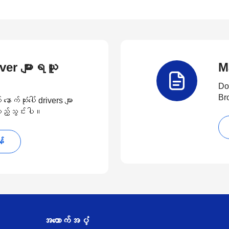
river များရယူ
M
Do
Br
်ဆုံးပေါ် drivers များ
 ထည့်သွင်းပါ။
န်
အထောက်အပံ့