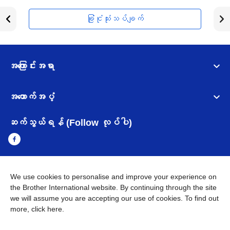
ခြုံငုံသုံးသပ်ချက်
အကြောင်းအရာ
အထောက်အပံ့
ဆက်သွယ်ရန် (Follow လုပ်ပါ)
We use cookies to personalise and improve your experience on
Myanmar
Brother ၏ ကမ္ဘာတစ်ဝန်းရှိ ကွန်ယက်များ
the Brother International website. By continuing through the site
we will assume you are accepting our use of cookies. To find out
အချက်အလက်မူဝါဒ
အသုံးပြုမူဝါဒ
သုံးစွဲရန် ဝက်ဆိုဒ်အညွှန်း
more,
click here
.
Brother Global ဝက်ဆိုဒ်သို့သွားရန်