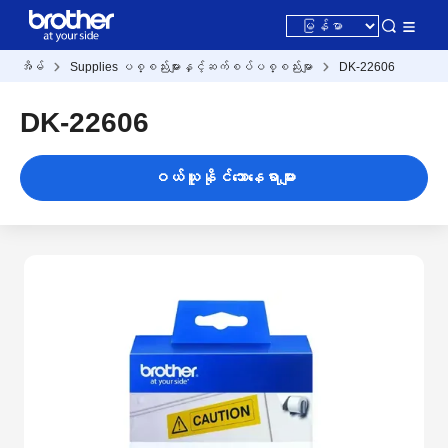
အိမ်
Supplies ပစ္စည်းများနှင့်ဆက်စပ်ပစ္စည်းမျာ
DK-22606
DK-22606
ဝယ်ယူနိုင်သောနေရာများ