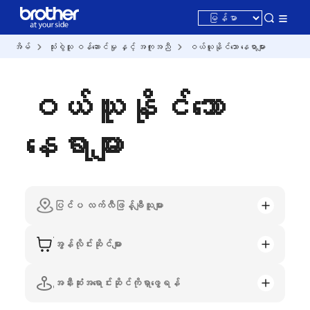
အိမ်
သုံးစွဲသူ ဝန်ဆောင်မှု နှင့် အကူအညီ
ဝယ်ယူနိုင်သော နေရာများ
ဝယ်ယူနိုင်သော
နေရာများ
ပြင်ပ လက်လီဖြန့်ချီသူများ
အွန်လိုင်းဆိုင်များ
အနီးဆုံးအရောင်းဆိုင်ကိုရှာဖွေရန်