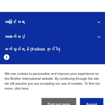
အကြောင်းအရာ
အထောက်အပံ့
ဆက်သွယ်ရန် (Follow လုပ်ပါ)
We use cookies to personalise and improve your experience on
Myanmar
Brother ၏ ကမ္ဘာတစ်ဝန်းရှိ ကွန်ယက်များ
the Brother International website. By continuing through the site
we will assume you are accepting our use of cookies. To find out
အချက်အလက်မူဝါဒ
အသုံးပြုမူဝါဒ
သုံးစွဲရန် ဝက်ဆိုဒ်အညွှန်း
more,
click here
.
Brother Global ဝက်ဆိုဒ်သို့သွားရန်
©
2026
BROTHER INTERNATIONAL SINGAPORE PTE. LTD. All
Find out more
Accept