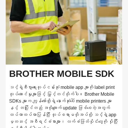
BROTHER MOBILE SDK
သင့်ရဲ့စီးပွားရေးလုပ်ငန်းသုံး mobile app များကို label print
လုပ်ဆောင်မှုများဖြင့် မြှင့်တင်လိုက်ပါ။ Brother Mobile
SDKs များက ကျွန်တော်တို့ရဲ့ နောက်ဆုံးပေါ် mobile printers များ
နှင့် တပြိုင်တည်း အလိုလျောက် update ဖြစ်စေတဲ့အတွက်
ထပ်ကာထပ်ကာပြန်ပြီး လုပ်စရာမလိုအပ်လို့ သင့်ရဲ့ app
မှတဆင့် အစီရင်ခံစာများ၊ လက်ခံဖြတ်ပိုင်းတွေကို ပိုပြီး