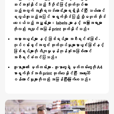
ဆင်အသုံးနိုင်သည့် ဒီဇိုင်းဖြင့်ထုတ်လုပ်ထား
သည့်အတွက် အကျိုးရလဒ်ကောင်းများရရှိနိုင်ပြီး သယ်ဆောင်
ရလွယ်ကူသည့်အပြင် စာရွက်ဆိုဒ်ပြည့် သို့မဟုတ် ဆိုဒ်
သေးငယ်သည့် အညွှန်းများ၊ labels များနှင့် အခြားအရာများ
ကိုလည်း အလျှင်အမြန် print ထုတ်နိုင်သည်။
အမှားအယွင်းများ နှင့် ဖြစ်ရပ်များ အစီရင်ခံခြင်း -
လုပ်ငန်းခွင်အတွင်း ထုတ်လုပ်မှုများမှားယွင်းခြင်းနှင့်
ဖြစ်ရပ်များကို တိကျမှုမှန်ကုန်ဆုံးအဖြစ်အောင်
အစီရင်ခံတင်ပြသည်။
လူနာများ၏ မှတ်တမ်းများ - လူနာတွေရဲ့ မှတ်တမ်းတွေကို A4
စာရွက်ဆိုဒ်အထိ print ထုတ်ပေးနိုင်ပြီး အရေးပေါ်
ဝန်ဆောင်မှုများကိုလည်း အမြန်ပြီးမြောက်စေသည်။