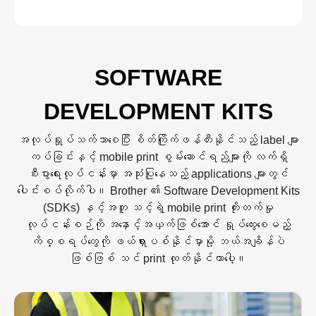
SOFTWARE
DEVELOPMENT KITS
အလုပ်ရှုပ်သက်သာစေပြီး စိတ်ကြိုက်ဖန်တီးနိုင်သည့် label များ
ကပ်ခြင်းနှင့် mobile print စွမ်းဆောင်ရည်များကို လက်ရှိ
စီးပွားရေးလုပ်ငန်းမှာ အသုံးပြုနေသည့် applications များတွင်
ပေါင်းစပ်လိုက်ပါ။ Brother ၏ Software Development Kits
(SDKs) နှင့်အတူ သင့်ရဲ့ mobile print တိုးတက်မှု
လုပ်ငန်းစဉ်ကို အနှောင့်အယှက်ဖြစ်အောင် ရှုပ်ထွေးစေမည့်
ကိစ္စရပ်တွေကို ဖယ်ရှားပစ်နိုင်မှာမို့ ဘယ်အချိန်ပဲ
ဖြစ်ဖြစ် သင် print ထုတ်နိုင်တာပေ့ါ။