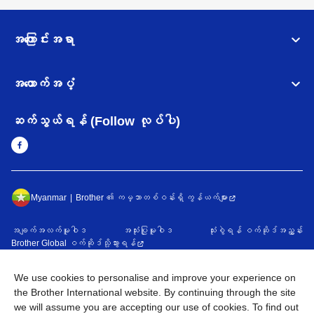
အကြောင်းအရာ
အထောက်အပံ့
ဆက်သွယ်ရန် (Follow လုပ်ပါ)
Myanmar
Brother ၏ ကမ္ဘာတစ်ဝန်းရှိ ကွန်ယက်များ
အချက်အလက်မူဝါဒ
အသုံးပြုမူဝါဒ
သုံးစွဲရန် ဝက်ဆိုဒ်အညွှန်း
Brother Global ဝက်ဆိုဒ်သို့သွားရန်
©
2026
BROTHER INTERNATIONAL SINGAPORE PTE. LTD. All
We use cookies to personalise and improve your experience on
Rights Reserved
the Brother International website. By continuing through the site
we will assume you are accepting our use of cookies. To find out