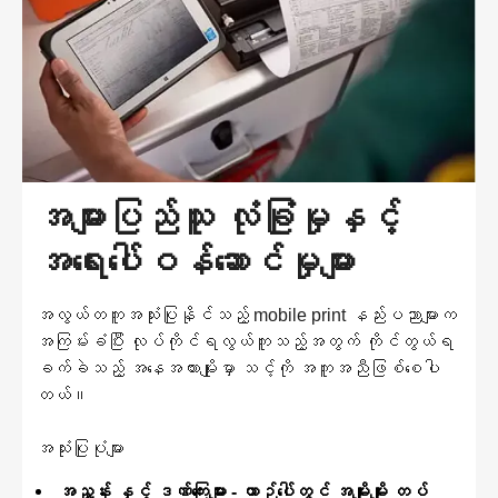
အများပြည်သူ လုံခြုံမှုနှင့်
အရေးပေါ်ဝန်ဆောင်မှုများ
အလွယ်တကူအသုံးပြုနိုင်သည့် mobile print နည်းပညာများက
အကြမ်းခံပြီး လုပ်ကိုင်ရလွယ်ကူသည့်အတွက် ကိုင်တွယ်ရ
ခက်ခဲသည့် အနေအထားမျိုးမှာ သင့်ကို အကူအညီဖြစ်စေပါ
တယ်။
အသုံးပြုပုံများ
အညွှန်း နှင့် ဒဏ်ကြေးများ - ယာဉ်ပေါ်တွင် အမျိုးမျိုး တပ်