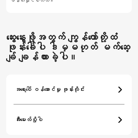
ဖန်တီးနိုင်ပါတယ်။
ဆွေးနွေးဖို့အတွက် ကျွန်တော်တို့ထံ
ဖုန်းခေါ်ပါ ဒါမှမဟုတ် မက်ဆေ့
ချ် ချန်ထားခဲ့ပါ။
အရေးပေါ် ဝန်ဆောင်မှု ဖုန်းလိုင်း
အီးမေးလ်ပို့ပါ