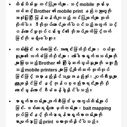
ထိန်းသိမ်းမှု တင်ပြချက်များ - သင့် mobile ဖုန်းမှ
တစ်ဆင့် Brother ၏ mobile print နည်းပညာတွေကို
အသုံးပြုပြီး မြန်ဆန်တိကျသည့် တင်ပြချက်များ ထုတ်
လိုက်ပါ။ ဒီလိုလုပ်ဆောင်ချက်ပါဝင်သည့်အတွက် သင့်
ဝန်ဆောင်မှုလုပ်ငန်းခွင်၏ လိုအပ်ချက်မြင့်တက်
ခြင်းကို မရှိစေပါဘူး။
လမ်းကြောင်း စစ်ဆေးခြင်း- အရောင်းဖြတ်ပိုင်းများ၊ ဝယ်ယူ
သူများ၏ လက်ခံဖြတ်ပိုင်းများ၊ အော်ဒါစာရွက်အသစ်များကို
များပြားလှသည့် Brother ၏ ကြိုးမဲ့ဆက်သွယ်မှုများကို မတူညီ
သည့် mobile printers များဖြင့်ချိတ်ဆက် ထုတ်လုပ်
ခြင်းဖြင့် အမှားနည်းနိုင်သမျှအနည်းဆုံး၊ ပျက်ဆီးမှုများ
လျှော့ချနိုင်ခြင်း နှင့် ကုန်ပစ္စည်းစာရင်းများကို ပို
ကောင်းမွန်အောင် စီမံခန့်ခွဲနိုင်ပါသည်။
စာရွက်စာတမ်းများ ဖျက်ဆီးခြင်းမှ ကာကွယ်ထိန်းချုပ်
ခြင်း- စစ်ဆေးရရှိသော မှတ်တမ်းများ၊ bait mapping
လုပ်ခြင်းနှင့် လိုက်နာရန်စာရွက်စာတမ်းများကို
စာမျက်နှာပြည့် print မထားထုတ်နိုင်ပါသည်။