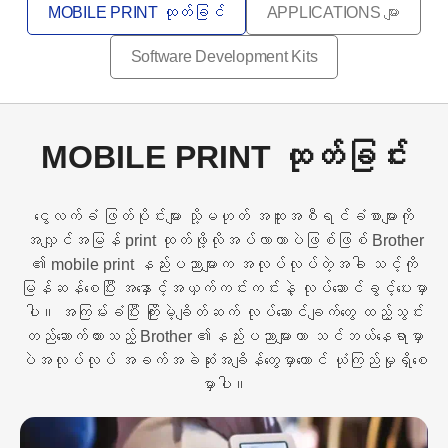
MOBILE PRINT ထုတ်ခြင်
APPLICATIONS များ
Software Development Kits
MOBILE PRINT ထုတ်ခြင်း
ငွေလက်ခံ ဖြတ်ပိုင်းများ သို့မဟုတ် အထူးအစီရင်ခံစာများကို
အလျှင်အမြန် print ထုတ်ဖို့လိုအပ်လာတာပဲဖြစ်ဖြစ် Brother
၏ mobile print နည်းပညာများက အလုပ်လုပ်တဲ့အခါ သင့်ကို
မြန်ဆန်စေပြီး အနှောင့်အယှက်ကင်းကင်းနဲ့ လုပ်ဆောင်ခွင့်ပေးမှာ
ပါ။ အကြမ်းခံပြီး ကြိုးမဲ့ချိတ်ဆက် လုပ်ဆောင်ချက်တွေ ထည့်သွင်း
တည်ဆောက်ထားသည့် Brother ၏နည်းပညာများဟာ သင်ဘယ်နေရာမှာ
ပဲအလုပ်လုပ် အခက်အခဲဆုံးအချိန်တွေမှာတောင် ယုံကြည်မှုရှိစေ
မှာပါ။