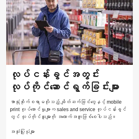
လုပ်ငန်းခွင်အတွင်း
လုပ်ကိုင်ဆောင်ရွက်ခြင်းများ
အာရုံစိုက်စရာမလိုသည့် ချိတ်ဆက်ခြင်းတွေနှင့် mobile
print လုပ်ဆောင်မှုများက sales and service လုပ်ငန်းခွင်
တွင် လုပ်ကိုင်သူများကို အထောက်အကူဖြစ်စေပါသည်။
အသုံးပြုပုံများ