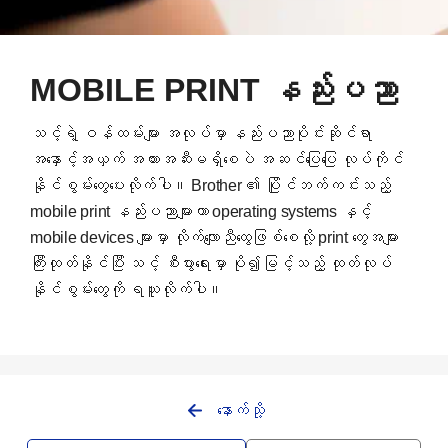
MOBILE PRINT နည်းပညာ
သင့်ရဲ့ ဝန်ထမ်းများ အလုပ်မှာ နည်းပညာပိုင်းဆိုင်ရာ
အနှောင့်အယှက် အတားအဆီးမရှိစေပဲ အဆင်ပြေပြေ လုပ်ကိုင်
နိုင်စွမ်းတွေပေးလိုက်ပါ။ Brother ၏ ပြိုင်ဘက်ကင်းသည့်
mobile print နည်းပညာများဟာ operating systems နှင့်
mobile devices များမှာ လိုက်လျောညီထွေဖြစ်စေလို့ print တွေအများ
ကြီးထုတ်နိုင်ပြီး သင့် စီးပွားရေးမှာ ပို၍မြင့်သည့် ထုတ်လုပ်
နိုင်စွမ်းတွေကို ရယူလိုက်ပါ။
နောက်သို့