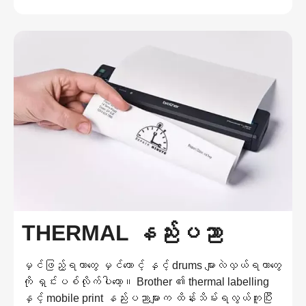
THERMAL နည်းပညာ
မှင်ဖြည့်ရတာတွေ မှင်တောင့် နှင့် drums များလဲလှယ်ရတာတွေ
ကို ရှင်းပစ်လိုက်ပါတော့။ Brother ၏ thermal labelling
နှင့် mobile print နည်းပညာများက ထိန်းသိမ်းရလွယ်ကူပြီး