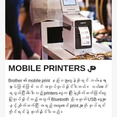
MOBILE PRINTERS များ
Brother ၏ mobile print နည်းပညာတွေနဲ့ဆိုရင် ဘယ်နေရာ
မှာပဲဖြစ်ဖြစ် သင် အလုပ်လုပ်နိုင်ပါတယ်။ သယ်ဆောင်
ရသွယ်ပြီး ပေါးပါးသည့် printers တွေက ကြိုးမဲ့ချိတ်ဆက်ခြင်းတွေ
ပြုလုပ်နိုင်သည့်အတွက် Bluetooth သို့မဟုတ် USB တွေများ
နှင့် ချိတ်ဆက်ပြီး အရည်အသွေးကောင်း print များကို လုပ်ရင်း
ကိုင်ရင်းနဲ့ ထုတ်နိုင်ပါသည်။