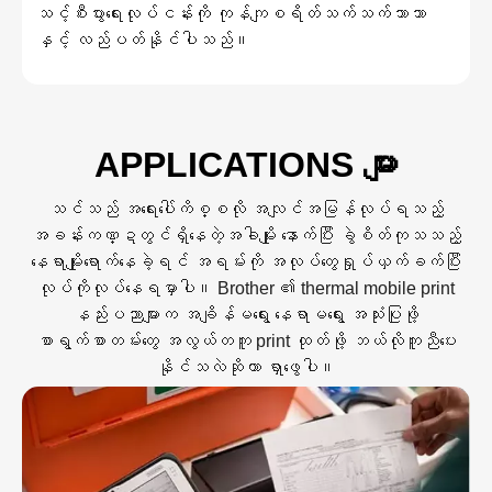
သင့်စီးပွားရေးလုပ်ငန်းကို ကုန်ကျစရိတ်သက်သက်သာသာ
နှင့် လည်ပတ်နိုင်ပါသည်။
APPLICATIONS များ
သင်သည် အရေးပေါ်ကိစ္စလို အလျင်အမြန်လုပ်ရသည့်
အခန်းကဏ္ဍတွင်ရှိနေတဲ့အခါမျိုး နောက်ပြီး ခွဲစိတ်ကုသသည့်
နေရာမျိုးရောက်နေခဲ့ရင် အရမ်းကို အလုပ်တွေရှုပ်ယှက်ခက်ပြီး
လုပ်ကိုလုပ်နေရမှာပါ။ Brother ၏ thermal mobile print
နည်းပညာများက အချိန်မရွေး နေရာမရွေး အသုံးပြုဖို့
စာရွက်စာတမ်းတွေ အလွယ်တကူ print ထုတ်ဖို့ ဘယ်လိုကူညီပေး
နိုင်သလဲဆိုတာ ရှာဖွေပါ။