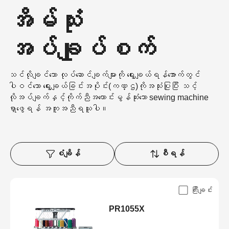
အိမ်သုံး
အပ်ချုပ်စက်
သင်လိုချင်သော လုပ်ဆောင်ချက်များကို ရွေးချယ်ရန်အောက်တွင်
ပါဝင်သော ရွေးချယ်ခြင်းအပိုင်း(ကဏ္ဌ)ကိုအသုံးပြုပြီး သင့်
လိုအပ်ချက်နှင့်ကိုက်ညီအကောင်းမွန်ဆုံးသော sewing machine
ရှာဖွေရန် အကူအညီရယူပါ။
စံချိန်
စီရန်
ကြီးချင်း
PR1055X