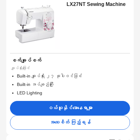
LX27NT Sewing Machine
စက်ချုပ်စက်
ချုပ်ရိုးကြောင်း
Built-in ချုပ်ရိုး ၂၇ ခုပါဝင်ခြင်း
Built-in အပ်ချည်ကြိုး
LED Lighting
ဝယ်ယူနိုင်သောနေရာများ
အသေးစိတ် ကြည့်ရန်