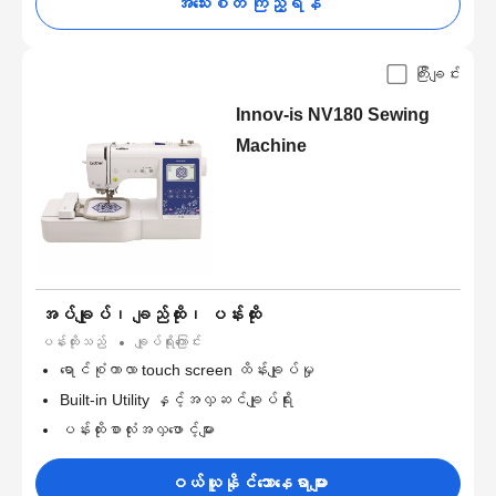
အသေးစိတ် ကြည့်ရန်
ကြီးချင်း
Innov-is NV180 Sewing
Machine
အပ်ချုပ်၊ ချည်ထိုး၊ ပန်းထိုး
ပန်းထိုးသည်
ချုပ်ရိုးကြောင်း
ရောင်စုံကာလာ touch screen ထိန်းချုပ်မှု
Built-in Utility နှင့်အလှဆင်ချုပ်ရိုး
ပန်းထိုးစာလုံးအလှဖောင့်များ
ဝယ်ယူနိုင်သောနေရာများ