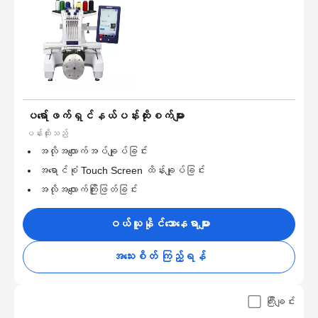
ပရော်ဖက်ရှင်နယ်ပန်းထိုးစက်များ
ပန်းထိုးသည်
အလိုအလျောက်အပ်ချုပ်ခြင်း
အရောင်စုံ Touch Screen ထိန်းချုပ်ခြင်း
အလိုအလျောက်ကြိုးဖြတ်ခြင်း
ဝယ်ယူနိုင်သောနေရာများ
အသေးစိတ် ကြည့်ရန်
ကြီးချင်း