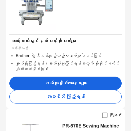
ပရော်ဖက်ရှင်နယ်ပန်းထိုးစက်များ
ပန်းထိုးသည်
Brother ရဲ့ သီးသန့်ချည်ထည်စနစ်များပါဝင်ခြင်း
ချုပ်ရိုးကြည့်ရန်၊ဓာတ်ပုံကူးပြောင်းရန်အတွက် မိုဘိုင်းအက်ပ်
ချိတ်ဆက်နိုင်ခြင်း
ဝယ်ယူနိုင်သောနေရာများ
အသေးစိတ် ကြည့်ရန်
ကြီးချင်း
PR-670E Sewing Machine