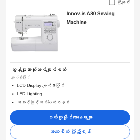
ကြီးချင်း
Innov-is A80 Sewing
Machine
ကွန်ပျူတာသုံးအပ်ချုပ်စက်
ချုပ်ရိုးကြောင်း
LCD Display မျက်နှာပြင်
LED Lighting
အဆင့်မြင့်အပ်ပေါက်စနစ်
ဝယ်ယူနိုင်သောနေရာများ
အသေးစိတ် ကြည့်ရန်