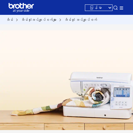
အိမ်
အိမ်သုံးအပ်ချုပ်စက်များ
အိမ်သုံး အပ်ချုပ်စက်