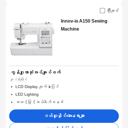
ကြီးချင်း
Innov-is A150 Sewing
Machine
ကွန်ပျူတာသုံးအပ်ချုပ်စက်
ချုပ်ရိုးကြောင်း
LCD Display မျက်နှာပြင်
LED Lighting
အဆင့်မြင့်အပ်ပေါက်စနစ်
ဝယ်ယူနိုင်သောနေရာများ