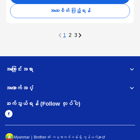
အသေးစိတ် ကြည့်ရန်
1
2
3
အကြောင်းအရာ
အထောက်အပံ့
ဆက်သွယ်ရန် (Follow လုပ်ပါ)
Myanmar
Brother ၏ ကမ္ဘာတစ်ဝန်းရှိ ကွန်ယက်များ