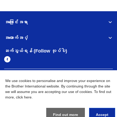
အကြောင်းအရာ
အထောက်အပံ့
ဆက်သွယ်ရန် (Follow လုပ်ပါ)
Myanmar
Brother ၏ ကမ္ဘာတစ်ဝန်းရှိ ကွန်ယက်များ
We use cookies to personalise and improve your experience on
the Brother International website. By continuing through the site
အချက်အလက်မူဝါဒ
အသုံးပြုမူဝါဒ
သုံးစွဲရန် ဝက်ဆိုဒ်အညွှန်း
we will assume you are accepting our use of cookies. To find out
Brother Global ဝက်ဆိုဒ်သို့သွားရန်
more,
click here
.
©
2026
BROTHER INTERNATIONAL SINGAPORE PTE. LTD. All
Rights Reserved
Find out more
Accept