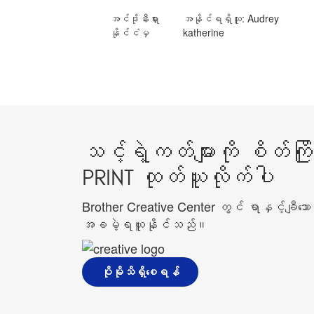
အင်ဒိုနီးရှား
အနိုင်ရရှိသူ: Audrey
နိုင်ငံမှ
katherine
သင့်ရဲ့ကတ်များကို စိတ်ကြိ
PRINT ထုတ်ယူလိုက်ပါ
Brother Creative Center တွင် ရာနှင့်ချီသော t
အခမဲ့ရယူနိုင်သည်။
ပိုမိုသိရှိစေရန်