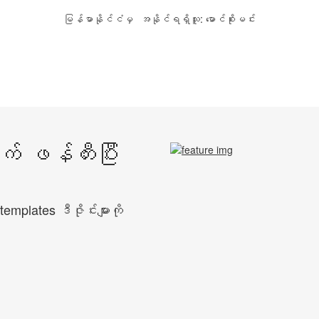
မြန်မာနိုင်ငံမှ
အနိုင်ရရှိသူ: မောင်စိုးမင်း
ုက် ဖန်တီးပြီး
emplates ဒီဇိုင်းများကို