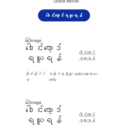
ဒေါင်းလော့ဒ်ရယူရန်
ဒေါင်းလော့ဒ်
ဒေါင်းလော့ဒ်
ရယူရန်
ရယူရန်
ထိုင်းနိုင်ငံ
အနိုင်ရရှိသူ: ชนนิกานต์ คำถา
မှ
เครือ
ဒေါင်းလော့ဒ်
ဒေါင်းလော့ဒ်
ရယူရန်
ရယူရန်