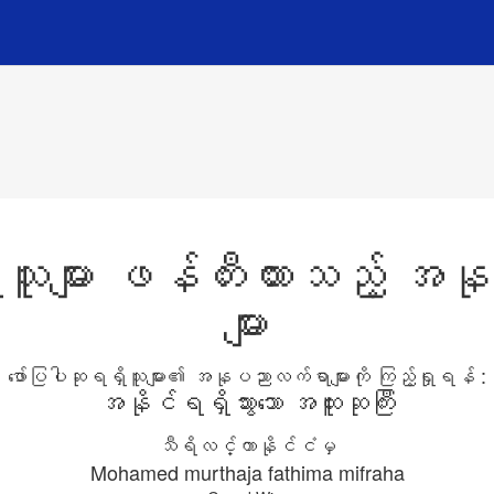
သူများ ဖန်တီးထားသည့် 
များ
ဖော်ပြပါဆုရရှိသူများ၏ အနုပညာလက်ရာများကို ကြည့်ရှုရန် :
အနိုင်ရရှိသွားသော အထူးဆုကြီး
သီရိလင်္ကာနိုင်ငံမှ
Mohamed murthaja fathima mifraha