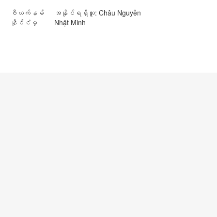
ဗီယက်နမ်
အနိုင်ရရှိသူ: Châu Nguyễn
နိုင်ငံမှ
Nhật Minh