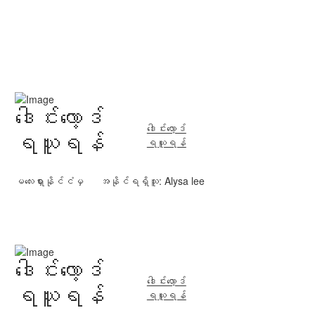
ဒေါင်းလော့ဒ်
ဒေါင်းလော့ဒ်
ရယူရန်
ရယူရန်
မလေးရှားနိုင်ငံမှ
အနိုင်ရရှိသူ: Alysa lee
ဒေါင်းလော့ဒ်
ဒေါင်းလော့ဒ်
ရယူရန်
ရယူရန်