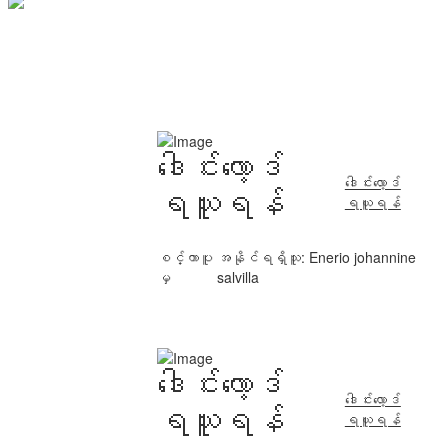
ဒေါင်းလော့ဒ်
ဒေါင်းလော့ဒ်
ရယူရန်
ရယူရန်
စင်္ကာပူ
အနိုင်ရရှိသူ: Enerio johannine
မှ
salvilla
ဒေါင်းလော့ဒ်
ဒေါင်းလော့ဒ်
ရယူရန်
ရယူရန်