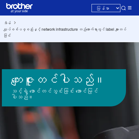
အိမ်
လျှပ်စစ်ပစ္စည်းနှင့် network infrastructure တည်ဆောက်ရာတွင် label များတပ်
ခြင်း
ကျေးဇူးတင်ပါသည်။
သင့်ရဲ့ ဖောင်တင်သွင်းခြင်း အောင်မြင်
ပါသည်။