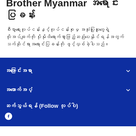
Brother Myanmar အရောင်း
ပြခန်း
စီးပွားရေးလုပ်ငန်းနှင့်လုပ်ငန်းစုမှ အသုံးပြုသူတွေရဲ့
လိုအပ်ချက်ကို ပိုမိုထိရောက်စွာဖြည့်ဆည်းပေးနိုင်ရန်အတွက်
သက်ဆိုင်ရာအရောင်းပြခန်းကို ဖွင့်လှစ်ခဲ့ပါသည်။
အကြောင်းအရာ
အထောက်အပံ့
ဆက်သွယ်ရန် (Follow လုပ်ပါ)