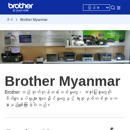
အိမ်
Brother Myanmar
Brother Myanmar
Brother သည် ထုတ်ကုန်ဆန်းသစ်မှုတွေ၊ အသုံးပြုသူတွေကို
စိတ်ကျေနပ်မှုများစွာပေးနိုင်မှုတွေနှင့် ရာစုနှစ်တစ်ခုမက
နာမည်ကျော်ကြားခဲ့ပါသည်။