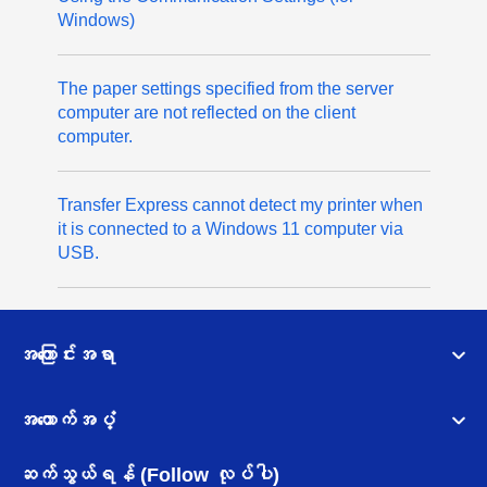
Windows)
The paper settings specified from the server
computer are not reflected on the client
computer.
Transfer Express cannot detect my printer when
it is connected to a Windows 11 computer via
USB.
အကြောင်းအရာ
အထောက်အပံ့
ဆက်သွယ်ရန် (Follow လုပ်ပါ)