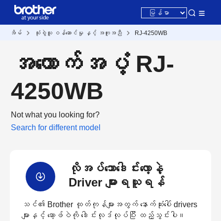
အိမ်
သုံးစွဲသူ ဝန်ဆောင်မှု နှင့် အကူအညီ
RJ-4250WB
အထောက်အပံ့ RJ-
4250WB
Not what you looking for?
Search for different model
လိုအပ်သောဒေါင်းလော့နဲ့
Driver များရယူရန်
သင်၏ Brother ထုတ်ကုန်များအတွက် နောက်ဆုံးပေါ် drivers
များနှင့် ဆော့ဖ်ဝဲကို ဒေါင်းလုဒ်လုပ်ပြီး ထည့်သွင်းပါ။