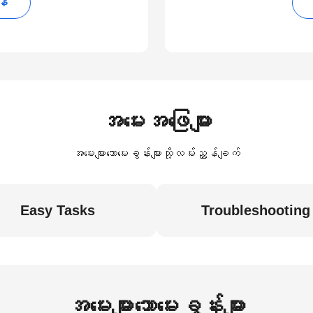
န်
အမေးအဖြေများ
အမေးများသောမေးခွန်းများသို့လမ်းညွှန်ချက်
Easy Tasks
Troubleshooting
အမေးများသောမေးခွန်းများ