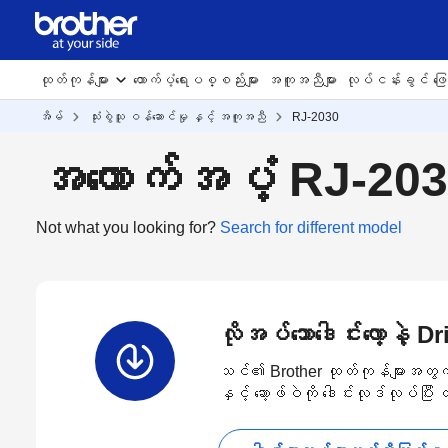
ထုတ်ကုန်များ
ထောက်ပံ့ရေးပစ္စည်းများ
အကူအညီများ
လုပ်ငန်းခွင် ဖြေရ
အိမ်
သုံးစွဲသူ ဝန်ဆောင်မှု နှင့် အကူအညီ
RJ-2030
အထောက်အပံ့ RJ-20
Not what you looking for?
Search for different model
လိုအပ်သောဒေါင်းလော့နဲ့ 
သင်၏ Brother ထုတ်ကုန်များအတွက် နော
နှင့် ဆော့ဖ်ဝဲကို ဒေါင်းလုဒ်လုပ်ပြီ