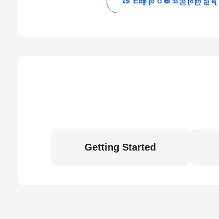
ဒေါင်းလော့လုပ်ထားသည်ကိုကြည့်ရ
Getting Started