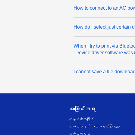
How to connect to an AC powe
How do I select just certain 
When I try to print via Blueto
"Device driver software was n
I cannot save a file downloa
အကြောင်းအရာ
ကုမ္ပဏီအကြောင်း
ဆုတံဆိပ်နှင့် အသိအမှတ်ပြုမှုများ
ဆက်သွယ်ရန်