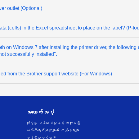
r outlet (Optional)
data (cells) in the Excel spreadsheet to place on the label? (P-t
oth on Windows 7 after installing the printer driver, the followi
ot successfully installed".
ded from the Brother support website (For Windows)
အထောက်အပံ့
သုံးစွဲသူ ဝန်ဆောင်မှုနှင့် အကူအညီ
လက်လီရောင်းချသူများ၏ တည်နေရာများ
ဖန်တီးမှုစင်တာ