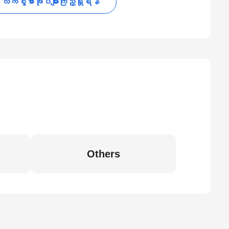
လက်စွဲစာအုပ်များကြည့်ရှုရန်
Others