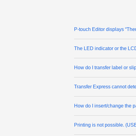
P-touch Editor displays “There
The LED indicator or the LCD i
How do I transfer label or sl
Transfer Express cannot det
How do I insert/change the pa
Printing is not possible. (U