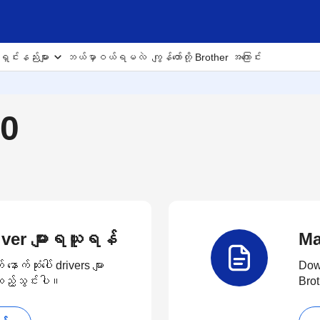
ှင်းနည်းများ
ဘယ်မှာဝယ်ရမလဲ
ကျွန်တော်တို့ Brother အကြောင်း
30
Driver များရယူရန်
Ma
က်ဆုံးပေါ် drivers များ
Down
း ထည့်သွင်းပါ။
Brot