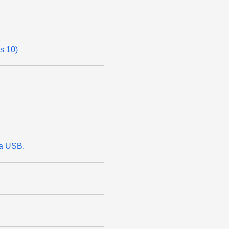
ws 10)
ia USB.