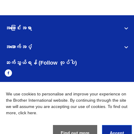
အကြောင်းအရာ
အထောက်အပံ့
ဆက်သွယ်ရန် (Follow လုပ်ပါ)
We use cookies to personalise and improve your experience on
Myanmar
Brother ၏ ကမ္ဘာတစ်ဝန်းရှိ ကွန်ယက်များ
the Brother International website. By continuing through the site
we will assume you are accepting our use of cookies. To find out
အချက်အလက်မူဝါဒ
အသုံးပြုမူဝါဒ
သုံးစွဲရန် ဝက်ဆိုဒ်အညွှန်း
more,
click here
.
Brother Global ဝက်ဆိုဒ်သို့သွားရန်
©
2026
BROTHER INTERNATIONAL SINGAPORE PTE. LTD. All
Find out more
Accept