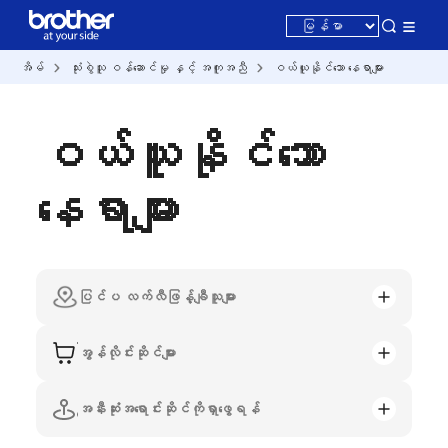
အိမ်
သုံးစွဲသူ ဝန်ဆောင်မှု နှင့် အကူအညီ
ဝယ်ယူနိုင်သော နေရာများ
ဝယ်ယူနိုင်သော
နေရာများ
ပြင်ပ လက်လီဖြန့်ချီသူများ
အွန်လိုင်းဆိုင်များ
အနီးဆုံးအရောင်းဆိုင်ကိုရှာဖွေရန်