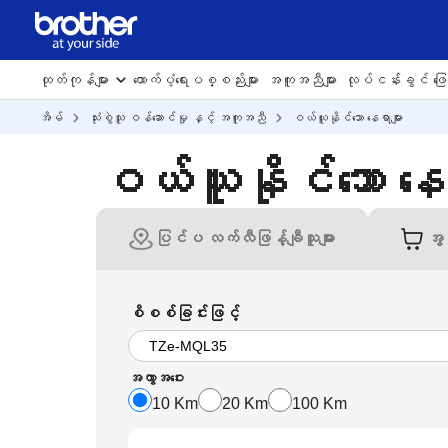
ထုတ်ကုန်များ
ထောက်ပံ့ရေးပစ္စည်းများ
အကူအညီများ
လုပ်ငန်းခွင် ဖြေရ
အိမ်
သုံးစွဲသူ ဝန်ဆောင်မှု နှင့် အကူအညီ
ဝယ်ယူနိုင်သော နေရာများ
ဝယ်ယူနိုင်သော နေရ
ပြင်ပ လက်လီဖြန့်ချီသူများ
အွန
စိစစ်ခြင်းဖြင့်
အကွာအဝေး
10 Km
20 Km
100 Km