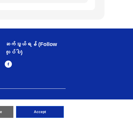
ဆက်သွယ်ရန် (Follow
လုပ်ပါ)
း
Brother Global ဝက်ဆိုဒ်သို့သွားရန်
re
Accept
erved