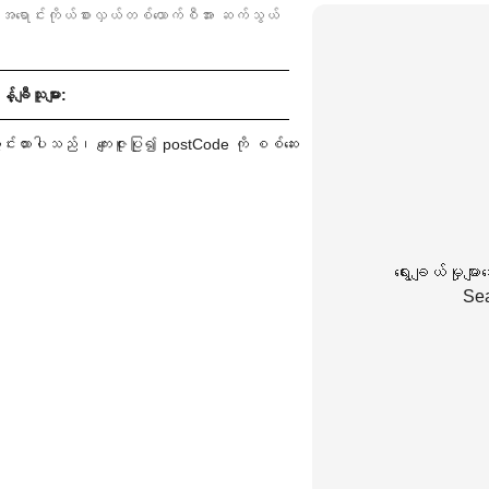
ရောင်းကိုယ်စားလှယ်တစ်ယောက်စီအား ဆက်သွယ်
်ချီသူများ:
းထားပါသည်၊ ကျေးဇူးပြု၍ postCode ကို စစ်ဆေး
ရွေးချယ်မှုမျာ
Sea