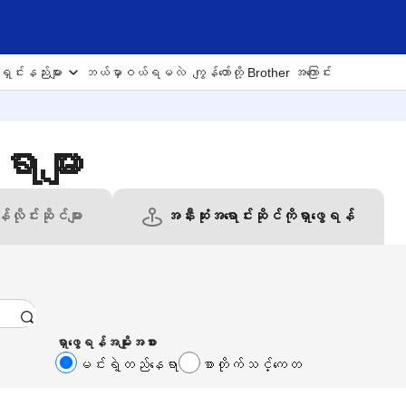
ှင်းနည်းများ
ဘယ်မှာဝယ်ရမလဲ
ကျွန်တော်တို့ Brother အကြောင်း
ာများ
်လိုင်းဆိုင်များ
အနီးဆုံးအရောင်းဆိုင်ကိုရှာဖွေရန်
ရှာဖွေရန်အမျိုးအစား
မင်းရဲ့တည်နေရာ
စာတိုက်သင်္ကေတ