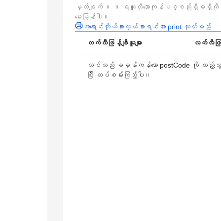
မှတ်ချက် ။ ။ ရယူလိုသောကုန်ပစ္စည်းရှိမရှိကို အ
မေးမြန်းပါ။
အရောင်းကိုယ်စားလှယ်စာရင်းအား print ထုတ်မည်
လက်လီဖြန့်ချီသူများ
လက်လီဖြန့
သင်သည် မမှန်ကန်သော postCode ကို ထည့်သွင်
ပြီး ထပ်စမ်းကြည့်ပါ။