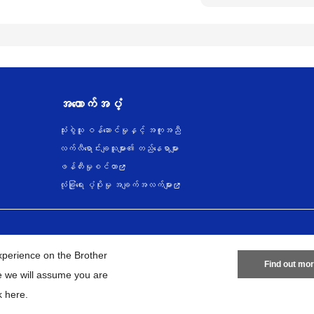
အထောက်အပံ့
သုံးစွဲသူ ဝန်ဆောင်မှုနှင့် အကူအညီ
လက်လီရောင်းချသူများ၏ တည်နေရာများ
ဖန်တီးမှုစင်တာ
လုံခြုံရေး ပံ့ပိုးမှု အချက်အလက်များ
အချက်အလက်မူဝါဒ
အသုံးပြုမူဝါဒ
သုံးစွဲရန် ဝက်ဆိုဒ်အညွှန်
ား
xperience on the Brother
Find out mo
te we will assume you are
26
BROTHER INTERNATIONAL SINGAPORE PTE. LTD. All Rights Res
k here
.