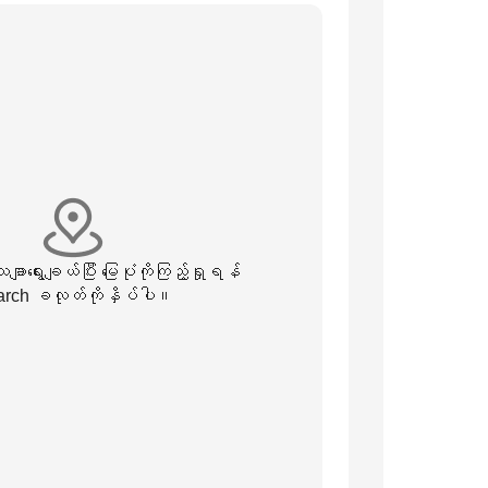
းသေချာရွေးချယ်ပြီး မြေပုံကိုကြည့်ရှုရန်
rch ခလုတ်ကိုနှိပ်ပါ။