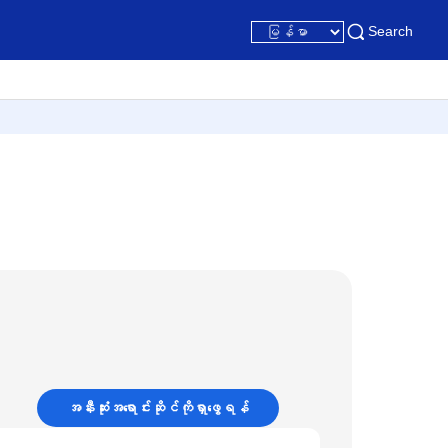
Search
အနီးဆုံးအရောင်းဆိုင်ကိုရှာဖွေရန်