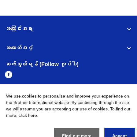
အကြောင်းအရာ
အထောက်အပံ့
ဆက်သွယ်ရန် (Follow လုပ်ပါ)
We use cookies to personalise and improve your experience on
Myanmar
Brother ၏ ကမ္ဘာတစ်ဝန်းရှိ ကွန်ယက်များ
the Brother International website. By continuing through the site
we will assume you are accepting our use of cookies. To find out
အချက်အလက်မူဝါဒ
အသုံးပြုမူဝါဒ
သုံးစွဲရန် ဝက်ဆိုဒ်အညွှန်း
more,
click here
.
Brother Global ဝက်ဆိုဒ်သို့သွားရန်
©
2026
BROTHER INTERNATIONAL SINGAPORE PTE. LTD. All
Find out more
Accept