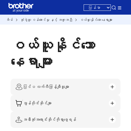
အိမ်
သုံးစွဲသူ ဝန်ဆောင်မှု နှင့် အကူအညီ
ဝယ်ယူနိုင်သော နေရာများ
ဝယ်ယူနိုင်သော
နေရာများ
ပြင်ပ လက်လီဖြန့်ချီသူများ
အွန်လိုင်းဆိုင်များ
အနီးဆုံးအရောင်းဆိုင်ကိုရှာဖွေရန်