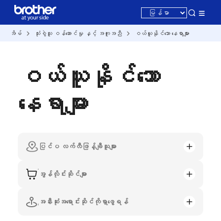
အိမ်
သုံးစွဲသူ ဝန်ဆောင်မှု နှင့် အကူအညီ
ဝယ်ယူနိုင်သော နေရာများ
ဝယ်ယူနိုင်သော
နေရာများ
ပြင်ပ လက်လီဖြန့်ချီသူများ
အွန်လိုင်းဆိုင်များ
အနီးဆုံးအရောင်းဆိုင်ကိုရှာဖွေရန်