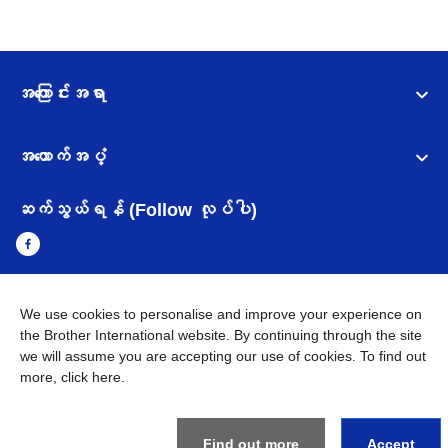
အကြောင်းအရာ
အထောက်အပံ့
ဆက်သွယ်ရန် (Follow လုပ်ပါ)
We use cookies to personalise and improve your experience on
Myanmar
Brother ၏ ကမ္ဘာတစ်ဝန်းရှိ ကွန်ယက်များ
the Brother International website. By continuing through the site
we will assume you are accepting our use of cookies. To find out
အချက်အလက်မူဝါဒ
အသုံးပြုမူဝါဒ
သုံးစွဲရန် ဝက်ဆိုဒ်အညွှန်း
more,
click here
.
Brother Global ဝက်ဆိုဒ်သို့သွားရန်
©
2026
BROTHER INTERNATIONAL SINGAPORE PTE. LTD. All
Find out more
Accept